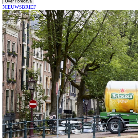
Over Horecava
NIEUWSBRIEF