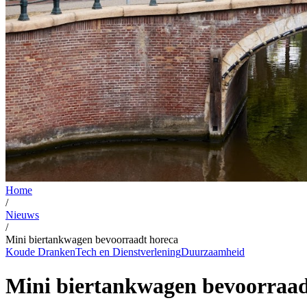
Home
/
Nieuws
/
Mini biertankwagen bevoorraadt horeca
Koude Dranken
Tech en Dienstverlening
Duurzaamheid
Mini biertankwagen bevoorraad