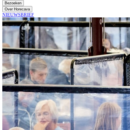
Bezoeken
Over Horecava
NIEUWSBRIEF