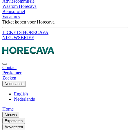
Adviescommissie
Waarom Horecava
Beursprofiel
Vacatures
Ticket kopen voor Horecava
TICKETS HORECAVA
NIEUWSBRIEF
Contact
Perskamer
Zoeken
Nederlands
English
Nederlands
Home
Nieuws
Exposeren
Adverteren