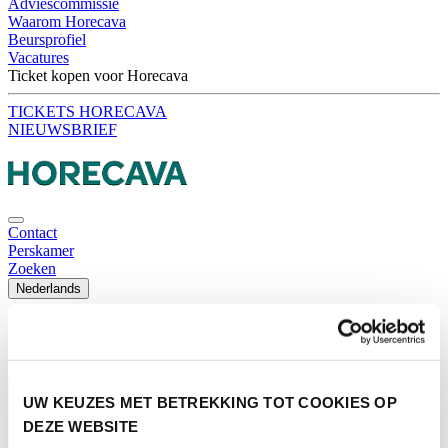
Adviescommissie
Waarom Horecava
Beursprofiel
Vacatures
Ticket kopen voor Horecava
TICKETS HORECAVA
NIEUWSBRIEF
Contact
Perskamer
Zoeken
Nederlands
English
Nederlands
Home
Nieuws
UW KEUZES MET BETREKKING TOT COOKIES OP
Exposeren
DEZE WEBSITE
Adverteren