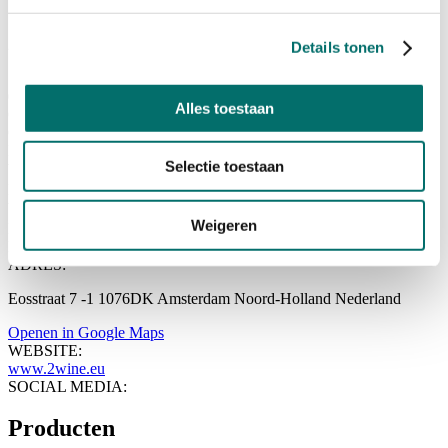
2Wine - Wijn in blik
Details tonen
STANDNUMMER:
08.017
Alles toestaan
CATEGORIEËN:
Categorie
Koude Dranken / Cold Drinks
:
Selectie toestaan
Wijn
Toon meer
Delivery & Mobility
:
Verpakkingen
Toon meer
Weigeren
BEURS:
Horecava 2027
ADRES:
Eosstraat 7 -1 1076DK Amsterdam Noord-Holland Nederland
Openen in Google Maps
WEBSITE:
www.2wine.eu
SOCIAL MEDIA:
Producten