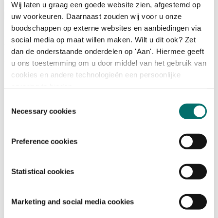
Wij laten u graag een goede website zien, afgestemd op
Bezoeken
Over Horecava
uw voorkeuren. Daarnaast zouden wij voor u onze
NIEUWSBRIEF
boodschappen op externe websites en aanbiedingen via
Home
social media op maat willen maken. Wilt u dit ook? Zet
/
Producten & diensten
dan de onderstaande onderdelen op 'Aan'. Hiermee geeft
/
u ons toestemming om u door middel van het gebruik van
*
cookies en andere technologieën een persoonlijke
ervaring te bieden.
Toestemmingsselectie
Necessary cookies
Preference cookies
Statistical cookies
Marketing and social media cookies
2Wine