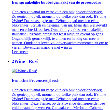
Een sprankelijke bubbel gemaakt van de proseccodru
Genieten zit vanaf nu verpakt in een blikje voor onderweg.
Zo geniet jij op elk moment, op welke plek dan ook. It’s time
2Wine! Daarnaast ga je met 2Wine op pad met een echte
blikvanger! Stylish en helemaal van nu. Maar dan wel gevuld
met een echte klassieker. Onze fruitige, frisse en smakelijke
Italiaanse Frizzante brengt het feest altijd en overal op gang.
Ongelofelijk gemakkelijk te chillen en handig om mee te
nemen. Omdat het leven vol onverwachte momenten zit om te
vieren. Bovendien maak je met wijn ui
Lees meer
2Wine - Rosé
Een lichte Provencestijl rosé
Genieten zit vanaf nu verpakt in een blikje voor onderweg.
Zo geniet jij op elk moment, op welke plek dan ook. It’s time
2Wine! Daarnaast ga je met 2Wine op pad met een echte
blikvanger! Deze Franse, op de Provence geïnspireerde rosé
voldoet aan al je wensen. Gemaakt van Merlot en Cabernet