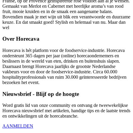
Franse, op de Provence geïnspireerde rosé voldoet aan al je wensen.
Gemaakt van Merlot en Cabernet met heerlijke aroma’s van rood
fruit, mooie kruiden en in de smaak een aangename balans.
Bovendien maak je met wijn uit blik een verantwoorde en duurzame
keuze. En dat smaakt goed! Stylish en helemaal van nu. Maar dan
wel
Over Horecava
Horecava is hét platform voor de foodservice-industrie. Horecava
ondersteunt 365 dagen per jaar (online) horecaondernemers en
beslissers in de wereld van eten, drinken en buitenshuis slapen.
Daarnaast brengt Horecava jaarlijks de grootste Nederlandse
vakbeurs voor en door de foodservice-industrie. Circa 60.000
hospitalityprofessionals van ruim 30.000 geïnteresseerde bedrijven
bezoeken het event.
Nieuwsbrief - Blijf op de hoogte
Word gratis lid van onze community en ontvang de tweewekelijkse
Horecava nieuwsbrief met artikelen, handige tips en de laatste trends
en ontwikkelingen uit de horecabranche.
AANMELDEN