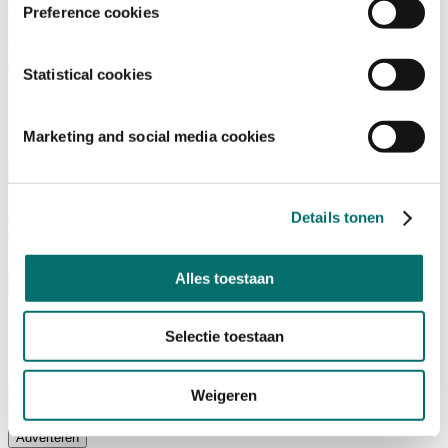
Adviescommissie
Preference cookies
Waarom Horecava
Beursprofiel
Vacatures
Statistical cookies
Ticket kopen voor Horecava
TICKETS HORECAVA
NIEUWSBRIEF
Marketing and social media cookies
Details tonen
Contact
Perskamer
Zoeken
Alles toestaan
Nederlands
English
Selectie toestaan
Nederlands
Home
Weigeren
Nieuws
Exposeren
Adverteren