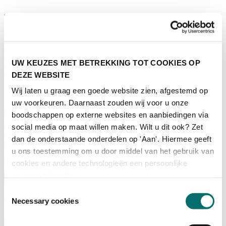
Programma
Terugblik
Activiteiten
Exposantenlijst
UW KEUZES MET BETREKKING TOT COOKIES OP
Plattegrond
Programma
DEZE WEBSITE
Wij laten u graag een goede website zien, afgestemd op
Bezoekersinformatie
uw voorkeuren. Daarnaast zouden wij voor u onze
Tickets
boodschappen op externe websites en aanbiedingen via
Bezoekersinformatie
social media op maat willen maken. Wilt u dit ook? Zet
Bereikbaarheid Horecava
dan de onderstaande onderdelen op 'Aan'. Hiermee geeft
Veelgestelde Vragen
Ticket kopen voor Horecava
u ons toestemming om u door middel van het gebruik van
cookies en andere technologieën een persoonlijke
TICKETS HORECAVA
ervaring te bieden.
Over Horecava
Toestemmingsselectie
Over Horecava
Necessary cookies
Contact