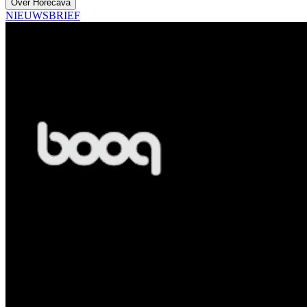
Over Horecava
NIEUWSBRIEF