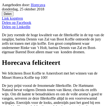
Aangeboden door:
Horecava
donderdag, 25 oktober 2018
Delen
Link kopiëren
Delen op
Facebook
Delen op
LinkedIn
De jury roemde de hoge kwaliteit van de filterkoffie in de top van de
ranglijst, barista Dennis van Zal van Boot Koffie ontroerde de jury
zelfs tot tranen met zijn koffie. Een groot compliment waar
ondernemer Rinke van ’t Holt, barista Dennis van Zal en Boot-
eigenaar Barend Boot alleen maar van konden dromen.
Horecava feliciteert
We feliciteren Boot Koffie te Amersfoort met het winnen van de
Misset Horeca Koffie top 100!
De jury prijst vooral de fenomenale filterkoffie. De Hartmann
Natural bevat volgens Dennis tonen van likeur, chocola en zelfs
wijn. Om dit laatste te benadrukken en om de volle aroma’s goed te
vangen, serveren ze deze filterkoffie altijd in een voorverwarmd
wijnglas. Enerzijds voor de looks, anderzijds past het goed bij een