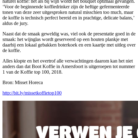
naturel koffie: net als bij wijn wordt het bouquet optimaal gevangen.
‘Voor de beginnende koffiedrinker zijn de heftige gefermenteerde
tonen van deze zeer uitgesproken natural misschien too much, maar
de koffie is technisch perfect bereid en in prachtige, delicate balans,’
aldus de jury.
Naast dat de smaak geweldig was, viel ook de presentatie goed in de
smaak: het wijnglas wordt geserveerd op een houten plankje met
daarbij een lokaal gebakken boterkoek en een kaartje met uitleg over
de koffie.
Alles klopte en het overtrof alle verwachtingen daarom kan het niet
anders dan dat Boot Koffie in Amersfoort is uitgeroepen tot nummer
1 van de Koffie top 100, 2018.
Bron: Misset Horeca
http://bit.ly/missetkoffietop100