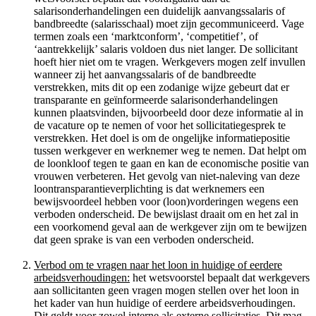
salarisonderhandelingen een duidelijk aanvangssalaris of
bandbreedte (salarisschaal) moet zijn gecommuniceerd. Vage
termen zoals een ‘marktconform’, ‘competitief’, of
‘aantrekkelijk’ salaris voldoen dus niet langer. De sollicitant
hoeft hier niet om te vragen. Werkgevers mogen zelf invullen
wanneer zij het aanvangssalaris of de bandbreedte
verstrekken, mits dit op een zodanige wijze gebeurt dat er
transparante en geïnformeerde salarisonderhandelingen
kunnen plaatsvinden, bijvoorbeeld door deze informatie al in
de vacature op te nemen of voor het sollicitatiegesprek te
verstrekken. Het doel is om de ongelijke informatiepositie
tussen werkgever en werknemer weg te nemen. Dat helpt om
de loonkloof tegen te gaan en kan de economische positie van
vrouwen verbeteren. Het gevolg van niet-naleving van deze
loontransparantieverplichting is dat werknemers een
bewijsvoordeel hebben voor (loon)vorderingen wegens een
verboden onderscheid. De bewijslast draait om en het zal in
een voorkomend geval aan de werkgever zijn om te bewijzen
dat geen sprake is van een verboden onderscheid.
Verbod om te vragen naar het loon in huidige of eerdere
arbeidsverhoudingen:
het wetsvoorstel bepaalt dat werkgevers
aan sollicitanten geen vragen mogen stellen over het loon in
het kader van hun huidige of eerdere arbeidsverhoudingen.
Dit geldt voor zowel interne als externe sollicitaties. Dit mag