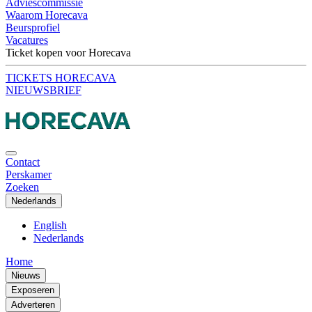
Adviescommissie
Waarom Horecava
Beursprofiel
Vacatures
Ticket kopen voor Horecava
TICKETS HORECAVA
NIEUWSBRIEF
Contact
Perskamer
Zoeken
Nederlands
English
Nederlands
Home
Nieuws
Exposeren
Adverteren