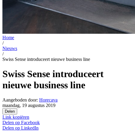
Home
/
Nieuws
/
Swiss Sense introduceert nieuwe business line
Swiss Sense introduceert
nieuwe business line
Aangeboden door:
Horecava
maandag, 19 augustus 2019
Delen
Link kopiëren
Delen op
Facebook
Delen op
LinkedIn