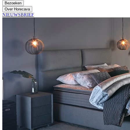
Bezoeken
Over Horecava
NIEUWSBRIEF