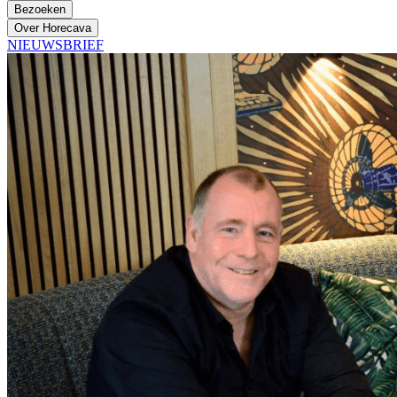
Bezoeken
Over Horecava
NIEUWSBRIEF