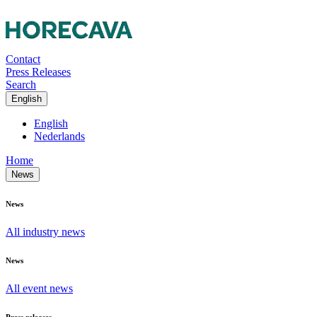
Contact
Press Releases
Search
English
English
Nederlands
Home
News
News
All industry news
News
All event news
Press releases