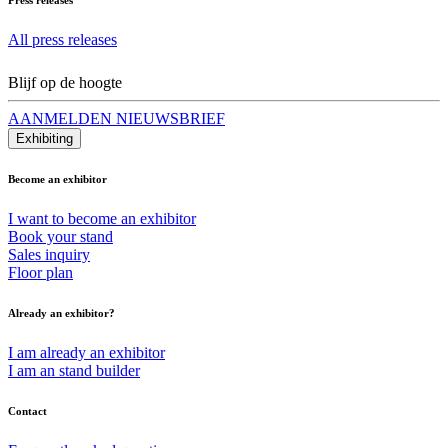
All press releases
Blijf op de hoogte
AANMELDEN NIEUWSBRIEF
Exhibiting
Become an exhibitor
I want to become an exhibitor
Book your stand
Sales inquiry
Floor plan
Already an exhibitor?
I am already an exhibitor
I am an stand builder
Contact