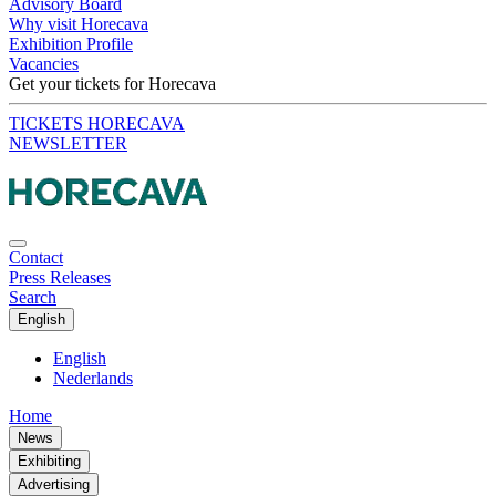
Advisory Board
Why visit Horecava
Exhibition Profile
Vacancies
Get your tickets for Horecava
TICKETS HORECAVA
NEWSLETTER
Contact
Press Releases
Search
English
English
Nederlands
Home
News
Exhibiting
Advertising