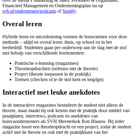
over de thema’s Marketing & Sales, Personeel & Organisatie,
Financieel Management en Ondernemingsplan nu op
svh.nl/ondernemen/podcasts
of
Spotify
.
Overal leren
Hybride leren en microlearning vormen de bouwstenen voor deze
methode – altijd en overal leren: thuis, op school en in het
leerbedrijf. Studenten gaan per onderwerp aan de slag met de stof
met behulp van verschillende leselementen:
Praktische e-learning (magazines)
Theorieopdrachten (oefenen met de theorie)
Project (theorie toepassen in de praktijk)
Toetsen (checken of je de stof kent en begrijpt)
Interactief met leuke anekdotes
In de interactieve magazines bestudeert de student niet alleen de
theorie, maar maakt hij ook kennis met de praktijk door middel van
praatplaten, interviews, podcasts en anekdotes van
horecaondernemers als SVH Meesterkok Ron Blaauw. Bij ieder
magazine hoort een theorieopdracht en een project, zodat de student
actief met de theorie en ook met de praktijkkant van het