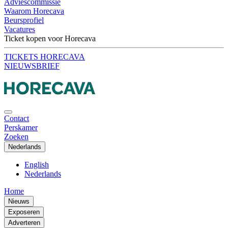
Adviescommissie
Waarom Horecava
Beursprofiel
Vacatures
Ticket kopen voor Horecava
TICKETS HORECAVA
NIEUWSBRIEF
Contact
Perskamer
Zoeken
Nederlands
English
Nederlands
Home
Nieuws
Exposeren
Adverteren