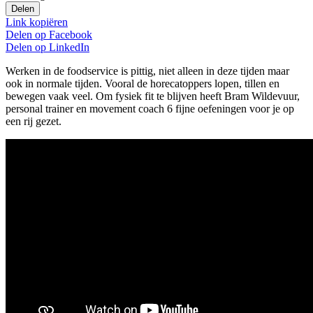
Delen
Link kopiëren
Delen op
Facebook
Delen op
LinkedIn
Werken in de foodservice is pittig, niet alleen in deze tijden maar
ook in normale tijden. Vooral de horecatoppers lopen, tillen en
bewegen vaak veel. Om fysiek fit te blijven heeft Bram Wildevuur,
personal trainer en movement coach 6 fijne oefeningen voor je op
een rij gezet.