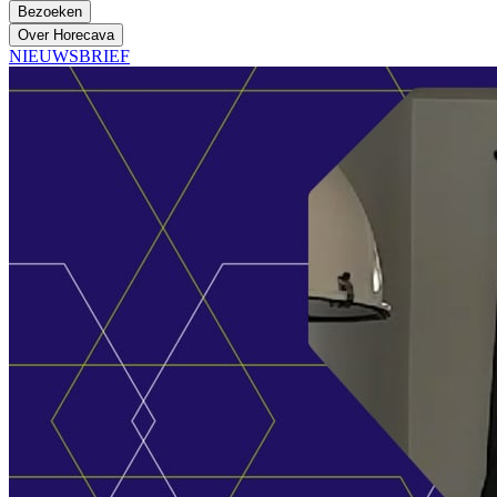
Bezoeken
Over Horecava
NIEUWSBRIEF