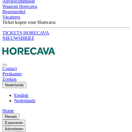
Adviescommissie
Waarom Horecava
Beursprofiel
Vacatures
Ticket kopen voor Horecava
TICKETS HORECAVA
NIEUWSBRIEF
Contact
Perskamer
Zoeken
Nederlands
English
Nederlands
Home
Nieuws
Exposeren
Adverteren