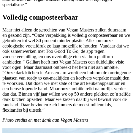
specialisme.”
Volledig composteerbaar
Maar niet alleen de gerechten van Vegan Masters zullen duurzaam
en gezond zijn. “Onze verpakking is volledig composteerbaar en we
gebruiken tot wel 80 procent minder plastic. Alles om onze
ecologische voetafdruk zo laag mogelijk te houden. Vandaar dat we
ook samenwerken met Too Good To Go, de app tegen
voedselverspilling, en ons overtollige eten via hun platform
aanbieden.” Galliart heeft met Vegan Masters een duidelijke visie
voor ogen. Maar daarnaast ontbreekt het hem niet aan ambitie.
“Onze dark kitchen in Amsterdam wordt een hub om de omringende
plaatsen van ready to eat-maaltijden en koelvers verpakte maaltijden
te voorzien. Dat doen we met state of the art keukenapparatuur en
een heuse lopende band. Maar onze ambitie reikt natuurlijk verder
dan dat. Binnen vijf jaar willen we op 50 andere plekken zo’n zelfde
dark kitchen opzetten. Maar we kiezen daarbij wel bewust voor de
randstad. Daar bevinden zich immers de meest millennials,
flexitariërs bij uitstek.”
Photo credits en met dank aan Vegan Masters