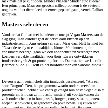
maximale dat je kunt doen. Minder vliegen? Minder auto rijden?
Een prima plan. Maar ons grootste milieuprobleem is de veeteelt,
nog los van het dierenleed dat ermee gepaard gaat”, vertelt Galliart
gedreven.
Masters selecteren
Vandaar dat Galliart met het nieuwe concept Vegan Masters aan de
slag ging. Half oktober gaat de eerste dark kitchen op een
industrieterrein in Amsterdam van start. Maar daar blijft het niet bij.
“Naast de ready to eat-maaltijden, binnen 30 minuten bij de
consument bezorgd, gaan we ook abonnementen verzorgen met
koelvers verpakte maaltijden voor thuis. En we ontwikkelen
foodservice grab & go-punten op locatie. Daar starten we later dit
jaar mee bij de TU Delft en het hoofdkantoor van Sanoma Media.”
De eerste acht vegan chefs zijn inmiddels geselecteerd. “Als een
soort Dragon’s Den, het programma waarin ondernemers hun
product pitchen, hebben we chefs gevraagd hun beste vegan dish te
presenteren. En daar zijn nu acht ‘masters’ uit voortgekomen die
zich onderscheiden in hun pizza’s, burgers, curry’s, stamppotten,
soepen, sandwiches, nagerechten en poké bowls. Zij zullen het
assortiment van Vegan Masters vullen, ieder met zijn eigen