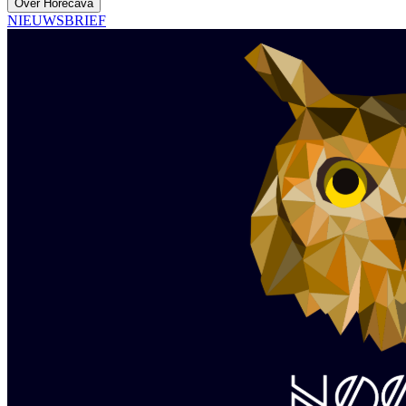
Over Horecava
NIEUWSBRIEF