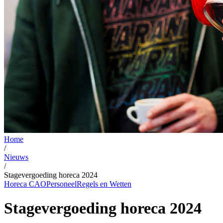
Home
/
Nieuws
/
Stagevergoeding horeca 2024
Horeca CAO
Personeel
Regels en Wetten
Stagevergoeding horeca 2024