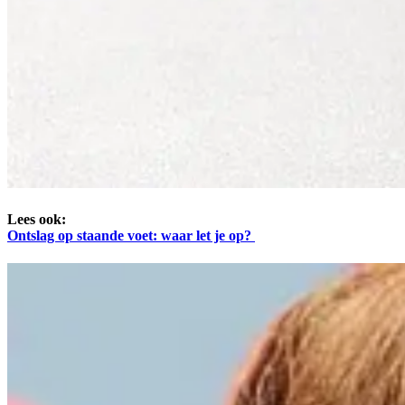
Lees ook:
Ontslag op staande voet: waar let je op?