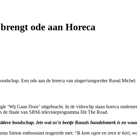
 brengt ode aan Horeca
boodschap. Een ode aan de horeca van singer/songwriter Raoul Michel.
gle ‘Wij Gaan Door’ uitgebracht. In de videoclip staan horeca onderne
n de finale van SBS6 televisieprogramma Hit The Road.
itieve boodschap. Iets wat zo’n beetje Raouls handelsmerk is en waar
arna Simon enthousiast reageerde met: “
Ik kom ogen en oren te kort, wa