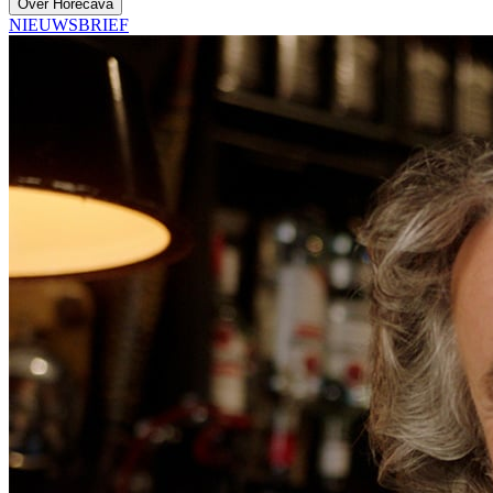
Over Horecava
NIEUWSBRIEF