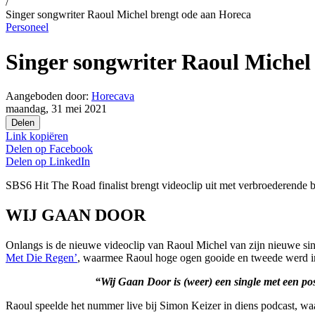
/
Singer songwriter Raoul Michel brengt ode aan Horeca
Personeel
Singer songwriter Raoul Michel
Aangeboden door:
Horecava
maandag, 31 mei 2021
Delen
Link kopiëren
Delen op
Facebook
Delen op
LinkedIn
SBS6 Hit The Road finalist brengt videoclip uit met verbroederende 
WIJ GAAN DOOR
Onlangs is de nieuwe videoclip van Raoul Michel van zijn nieuwe sin
Met Die Regen’
, waarmee Raoul hoge ogen gooide en tweede werd i
“Wij Gaan Door is (weer) een single met een pos
Raoul speelde het nummer live bij Simon Keizer in diens podcast, wa