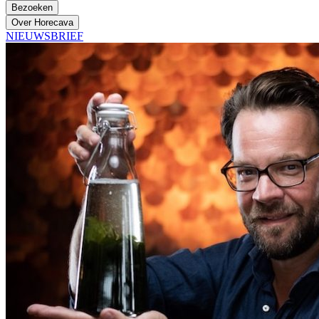
Bezoeken
Over Horecava
NIEUWSBRIEF