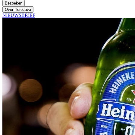
Bezoeken
Over Horecava
NIEUWSBRIEF