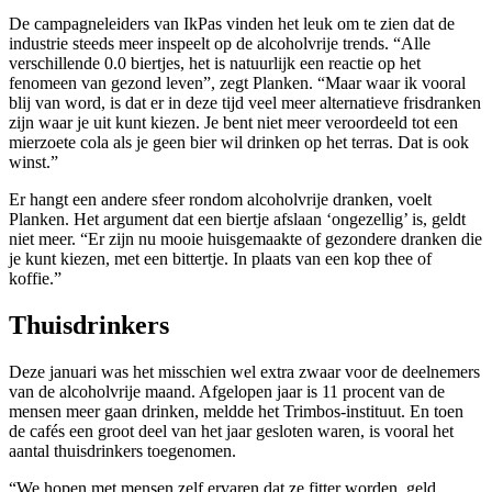
De campagneleiders van IkPas vinden het leuk om te zien dat de
industrie steeds meer inspeelt op de alcoholvrije trends. “Alle
verschillende 0.0 biertjes, het is natuurlijk een reactie op het
fenomeen van gezond leven”, zegt Planken. “Maar waar ik vooral
blij van word, is dat er in deze tijd veel meer alternatieve frisdranken
zijn waar je uit kunt kiezen. Je bent niet meer veroordeeld tot een
mierzoete cola als je geen bier wil drinken op het terras. Dat is ook
winst.”
Er hangt een andere sfeer rondom alcoholvrije dranken, voelt
Planken. Het argument dat een biertje afslaan ‘ongezellig’ is, geldt
niet meer. “Er zijn nu mooie huisgemaakte of gezondere dranken die
je kunt kiezen, met een bittertje. In plaats van een kop thee of
koffie.”
Thuisdrinkers
Deze januari was het misschien wel extra zwaar voor de deelnemers
van de alcoholvrije maand. Afgelopen jaar is 11 procent van de
mensen meer gaan drinken, meldde het Trimbos-instituut. En toen
de cafés een groot deel van het jaar gesloten waren, is vooral het
aantal thuisdrinkers toegenomen.
“We hopen met mensen zelf ervaren dat ze fitter worden, geld