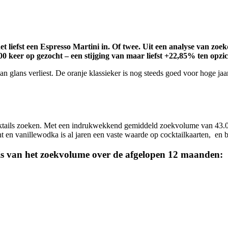
t liefst een Espresso Martini in. Of twee. Uit een analyse van zoek
0 keer op gezocht – een stijging van maar liefst +22,85% ten opzi
nk aan glans verliest. De oranje klassieker is nog steeds goed voor hog
ocktails zoeken. Met een indrukwekkend gemiddeld zoekvolume van 43.00
cht en vanillewodka is al jaren een vaste waarde op cocktailkaarten, en
asis van het zoekvolume over de afgelopen 12 maanden: