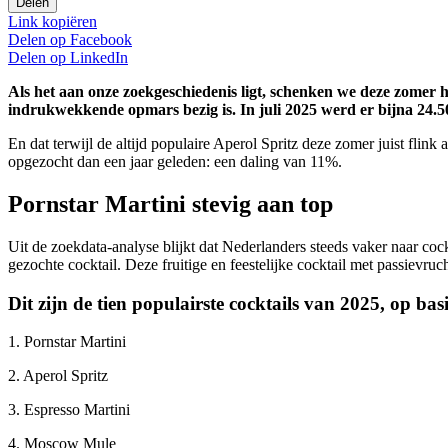
Delen
Link kopiëren
Delen op
Facebook
Delen op
LinkedIn
Als het aan onze zoekgeschiedenis ligt, schenken we deze zomer he
indrukwekkende opmars bezig is. In juli 2025 werd er bijna 24.50
En dat terwijl de altijd populaire Aperol Spritz deze zomer juist fli
opgezocht dan een jaar geleden: een daling van 11%.
Pornstar Martini stevig aan top
Uit de zoekdata-analyse blijkt dat Nederlanders steeds vaker naar c
gezochte cocktail. Deze fruitige en feestelijke cocktail met passievru
Dit zijn de tien populairste cocktails van 2025, op b
1. Pornstar Martini
2. Aperol Spritz
3. Espresso Martini
4. Moscow Mule