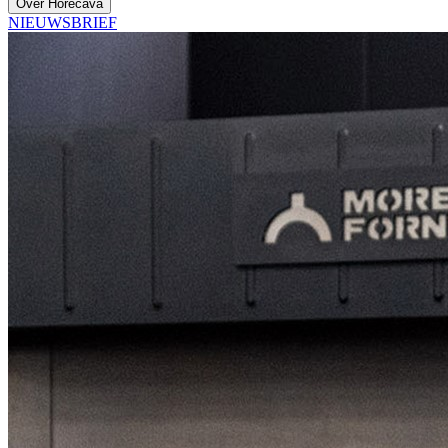
Over Horecava
NIEUWSBRIEF