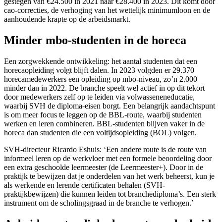
gestegen van €24.500 in 2021 naar €28.400 in 2023. Dit komt door
cao-correcties, de verhoging van het wettelijk minimumloon en de
aanhoudende krapte op de arbeidsmarkt.
Minder mbo-studenten in de horeca
Een zorgwekkende ontwikkeling: het aantal studenten dat een
horecaopleiding volgt blijft dalen. In 2023 volgden er 29.370
horecamedewerkers een opleiding op mbo-niveau, zo’n 2.000
minder dan in 2022. De branche speelt wel actief in op dit tekort
door medewerkers zelf op te leiden via volwasseneneducatie,
waarbij SVH de diploma-eisen borgt. Een belangrijk aandachtspunt
is om meer focus te leggen op de BBL-route, waarbij studenten
werken en leren combineren. BBL-studenten blijven vaker in de
horeca dan studenten die een voltijdsopleiding (BOL) volgen.
SVH-directeur Ricardo Eshuis: ‘Een andere route is de route van
informeel leren op de werkvloer met een formele beoordeling door
een extra geschoolde leermeester (de Leermeester+). Door in de
praktijk te bewijzen dat je onderdelen van het werk beheerst, kun je
als werkende en lerende certificaten behalen (SVH-
praktijkbewijzen) die kunnen leiden tot branchediploma’s. Een sterk
instrument om de scholingsgraad in de branche te verhogen.’