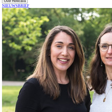
Over Horecava
NIEUWSBRIEF