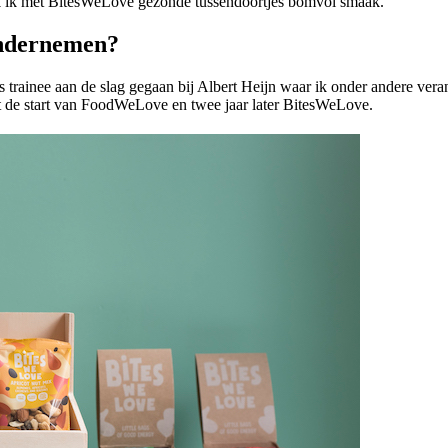
aak ik met BitesWeLove gezonde tussendoortjes bomvol smaak.
ondernemen?
rainee aan de slag gegaan bij Albert Heijn waar ik onder andere veran
t de start van FoodWeLove en twee jaar later BitesWeLove.