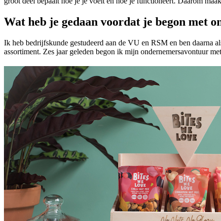
groot deel bepaalt hoe je je voelt en hoe je functioneert. Daarom m
Wat heb je gedaan voordat je begon met 
Ik heb bedrijfskunde gestudeerd aan de VU en RSM en ben daarna als t
assortiment. Zes jaar geleden begon ik mijn ondernemersavontuur me