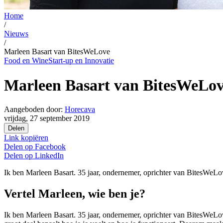
Home
/
Nieuws
/
Marleen Basart van BitesWeLove
Food en Wine
Start-up en Innovatie
Marleen Basart van BitesWeLo
Aangeboden door:
Horecava
vrijdag, 27 september 2019
Delen
Link kopiëren
Delen op
Facebook
Delen op
LinkedIn
Ik ben Marleen Basart. 35 jaar, ondernemer, oprichter van BitesWeLo
Vertel Marleen, wie ben je?
Ik ben Marleen Basart. 35 jaar, ondernemer, oprichter van BitesWeLov