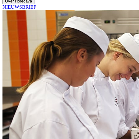
Over Horecava
NIEUWSBRIEF