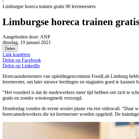
/
Limburgse horeca trainen gratis 90 leermeesters
Limburgse horeca trainen gratis
Aangeboden door:
ANP
dinsdag, 19 januari 2021
Delen
Link kopiëren
Delen op
Facebook
Delen op
LinkedIn
Horecaondernemers van opleidingencentrum FoodLab Limburg hebben be
leermeester, om later nieuwe leerlingen en stagiaires goed te kunnen
“Het voordeel is dat de medewerkers meer tijd hebben om zich te scho
gratis en zonder winstoogmerk verzorgd.
Donderdag vonden de eerste sessies plaats via een videocall. “Daar wa
horecamedewerkers die tot leermeester worden opgeleid. De traini