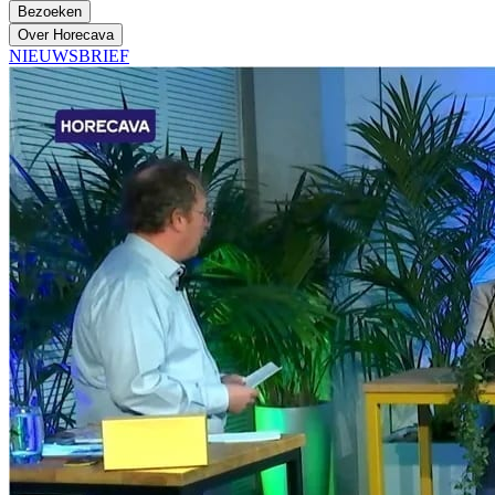
Bezoeken
Over Horecava
NIEUWSBRIEF