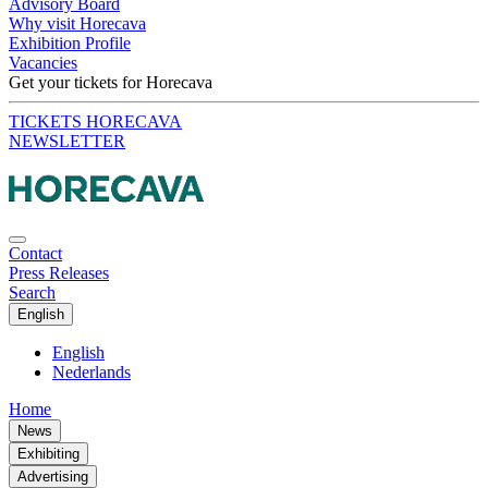
Advisory Board
Why visit Horecava
Exhibition Profile
Vacancies
Get your tickets for Horecava
TICKETS HORECAVA
NEWSLETTER
Contact
Press Releases
Search
English
English
Nederlands
Home
News
Exhibiting
Advertising