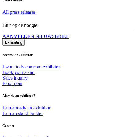
All press releases
Blijf op de hoogte
AANMELDEN NIEUWSBRIEF
Exhibiting
Become an exhibitor
I want to become an exhibitor
Book your stand
Sales inquiry
Floor plan
Already an exhibitor?
I am already an exhibitor
I am an stand builder
Contact