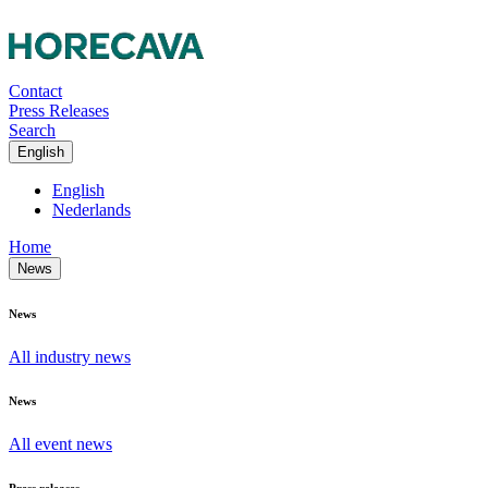
Contact
Press Releases
Search
English
English
Nederlands
Home
News
News
All industry news
News
All event news
Press releases