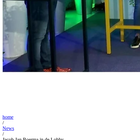
home
/
News
/
Jacob Jan Boerma in de Lobby