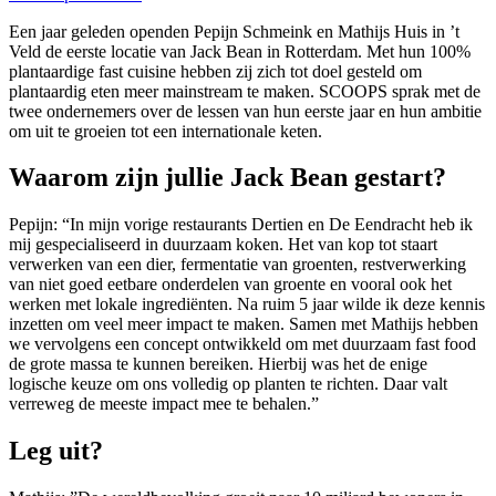
Een jaar geleden openden Pepijn Schmeink en Mathijs Huis in ’t
Veld de eerste locatie van Jack Bean in Rotterdam. Met hun 100%
plantaardige fast cuisine hebben zij zich tot doel gesteld om
plantaardig eten meer mainstream te maken. SCOOPS sprak met de
twee ondernemers over de lessen van hun eerste jaar en hun ambitie
om uit te groeien tot een internationale keten.
Waarom zijn jullie Jack Bean gestart?
Pepijn: “In mijn vorige restaurants Dertien en De Eendracht heb ik
mij gespecialiseerd in duurzaam koken. Het van kop tot staart
verwerken van een dier, fermentatie van groenten, restverwerking
van niet goed eetbare onderdelen van groente en vooral ook het
werken met lokale ingrediënten. Na ruim 5 jaar wilde ik deze kennis
inzetten om veel meer impact te maken. Samen met Mathijs hebben
we vervolgens een concept ontwikkeld om met duurzaam fast food
de grote massa te kunnen bereiken. Hierbij was het de enige
logische keuze om ons volledig op planten te richten. Daar valt
verreweg de meeste impact mee te behalen.”
Leg uit?