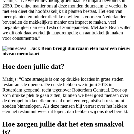
Mathijs: ”De wereldbevolking groeit naar 10 miljard bewoners in
2050. De enige manier om al deze monden duurzaam te voeden is
met een dieet dat hoofdzakelijk uit planten bestaat. Het eten van
meer planten en minder dierlijke eiwitten is voor een Nederlander
bovendien de makkelijkste manier om impact te maken, veel
toegankelijker dan een Tesla of zonnepanelen. Met Jack Bean willen
we dit ook daadwerkelijk laagdrempelig en aantrekkelijk maken
voor consumenten.”
Hoe doen jullie dat?
Mathijs: “Onze strategie is om op drukke locaties in grote steden
restaurants te openen. De eerste hebben we in juni 2018 in
Rotterdam geopend, recht tegenover Rotterdam Centraal. Door op
zo’n drukke plek te gaan zitten, kunnen we heel goed mensen over
de drempel trekken die normaal nooit een veganistisch restaurant
zouden binnenlopen. Als deze mensen blij verrast over het lekkere
eten het restaurant weer uit lopen, dan hebben wij ons doel bereikt.”
Hoe zorgen jullie dat het eten smaakvol
is?