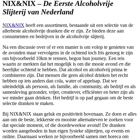
NIX&NIX –
De Eerste Alcoholvrije
Slijterij van Nederland
NIX&NIX
heeft een assortiment, bestaande uit een selectie van de
allerbeste alcoholvrije dranken die er zijn. Ze bieden deze aan
consumenten en bedrijven in de alcoholvrije slijterij.
Na een discussie over of er een manier is om volop te genieten van
de avonden maar vervolgens in de ochtend toch fris genoeg te zijn
om bijvoorbeeld 10km te rennen, begon hun journey. Een reis
waarin ze merkten dat het mogelijk is om die mooie avond
en
die
heerlijke ochtend te hebben. Dat alcohol en alcoholvrij prima te
combineren zijn. Dat mensen die geen alcohol drinken het recht
hebben op iets anders dan cola, water of appelsap. Dat we
uiteindelijk als persoon, als familie, als community, als bedrijf en als
samenleving gezonder, vrijer, creatiever, efficiënter en beter zijn als
we minder gaan drinken. Het bedrijf is op pad gegaan om de beste
selectie dranken te maken.
Bij NIX&NIX staan geluk en positiviteit bovenaan. Ze doen er alles
aan om de beste, lekkerste en mooiste alternatieven te zoeken voor
dat speciale moment, of die doordeweekse avond! De dranken
worden aangeboden in hun eigen fysieke slijterijen, op events en
online. Daarnaast werken ze bijvoorbeeld samen met horeca om