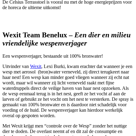
De Celsius Terrasstoel is vooral nu met de hoge energieprijzen voor
de horeca de ultieme uitkomst!
Wexit Team Benelux –
Een dier en milieu
vriendelijke wespenverjager
Een wespenverjager, bestaande uit 100% bronwater!
Uitvinder van
Wexit
, Lexi Burki, kwam erachter dat wanneer je een
wesp met aerosol (bron)water verneveld, zij direct terugkeert naar
haar nest! Een wesp kan minder goed vliegen wanneer zij echt nat
wordt, maar wil wanneer zij licht verneveld raakt met fijne
waterdruppels direct de veilige haven van haar nest opzoeken. Als
de wesp eenmaal terug is in het nest, geeft ze het vocht af aan de
larven of gebruikt ze het vocht om het nest te versterken. De spray is
gemaakt van 100% bronwater en is daardoor niet schadelijk voor
voeding of de huid. De wespenverjager kan hierdoor werkelijk
overal op gespoten worden.
Met Wexit krijgt men “controle over de Wesp” zonder het nuttige
dier te doden. De overlast neemt af en dit zal de consumptie en