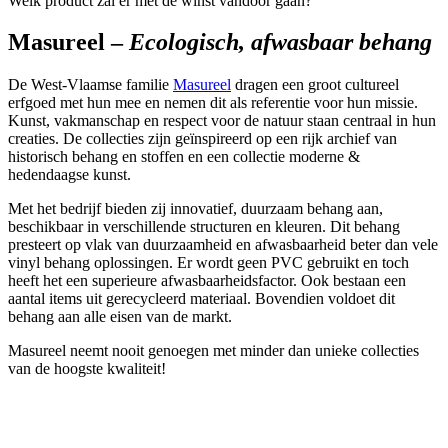
Welk product zal er met de winst vandoor gaan?
Masureel –
Ecologisch, afwasbaar behang
De West-Vlaamse familie
Masureel
dragen een groot cultureel
erfgoed met hun mee en nemen dit als referentie voor hun missie.
Kunst, vakmanschap en respect voor de natuur staan centraal in hun
creaties. De collecties zijn geïnspireerd op een rijk archief van
historisch behang en stoffen en een collectie moderne &
hedendaagse kunst.
Met het bedrijf bieden zij innovatief, duurzaam behang aan,
beschikbaar in verschillende structuren en kleuren. Dit behang
presteert op vlak van duurzaamheid en afwasbaarheid beter dan vele
vinyl behang oplossingen. Er wordt geen PVC gebruikt en toch
heeft het een superieure afwasbaarheidsfactor. Ook bestaan een
aantal items uit gerecycleerd materiaal. Bovendien voldoet dit
behang aan alle eisen van de markt.
Masureel neemt nooit genoegen met minder dan unieke collecties
van de hoogste kwaliteit!