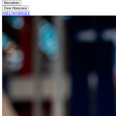
Bezoeken
Over Horecava
NIEUWSBRIEF