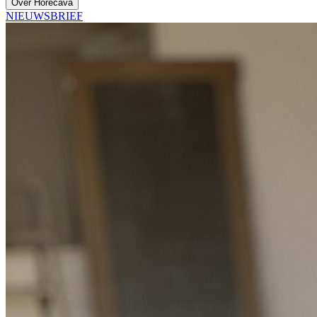
Over Horecava
NIEUWSBRIEF