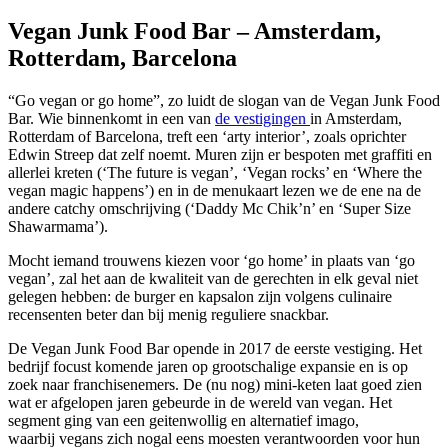
Vegan Junk Food Bar – Amsterdam,
Rotterdam, Barcelona
“Go vegan or go home”, zo luidt de slogan van de Vegan Junk Food
Bar. Wie binnenkomt in een van
de vestigingen
in Amsterdam,
Rotterdam of Barcelona, treft een ‘arty interior’, zoals oprichter
Edwin Streep dat zelf noemt. Muren zijn er bespoten met graffiti en
allerlei kreten (‘The future is vegan’, ‘Vegan rocks’ en ‘Where the
vegan magic happens’) en in de menukaart lezen we de ene na de
andere catchy omschrijving (‘Daddy Mc Chik’n’ en ‘Super Size
Shawarmama’).
Mocht iemand trouwens kiezen voor ‘go home’ in plaats van ‘go
vegan’, zal het aan de kwaliteit van de gerechten in elk geval niet
gelegen hebben: de burger en kapsalon zijn volgens culinaire
recensenten beter dan bij menig reguliere snackbar.
De Vegan Junk Food Bar opende in 2017 de eerste vestiging. Het
bedrijf focust komende jaren op grootschalige expansie en is op
zoek naar franchisenemers. De (nu nog) mini-keten laat goed zien
wat er afgelopen jaren gebeurde in de wereld van vegan. Het
segment ging van een geitenwollig en alternatief imago,
waarbij vegans zich nogal eens moesten verantwoorden voor hun