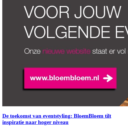
De toekomst van eventstyling: BloemBloem tilt
inspiratie naar hoger niveau