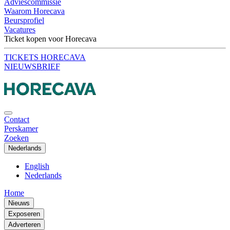
Adviescommissie
Waarom Horecava
Beursprofiel
Vacatures
Ticket kopen voor Horecava
TICKETS HORECAVA
NIEUWSBRIEF
Contact
Perskamer
Zoeken
Nederlands
English
Nederlands
Home
Nieuws
Exposeren
Adverteren