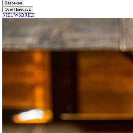
Bezoeken
Over Horecava
NIEUWSBRIEF