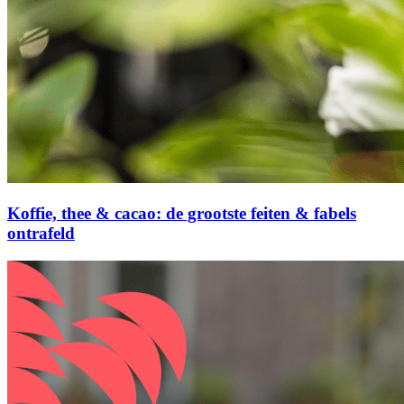
Koffie, thee & cacao: de grootste feiten & fabels
ontrafeld