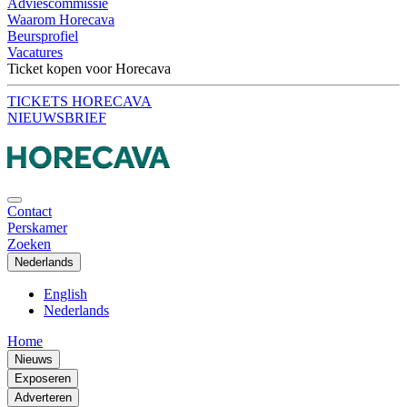
Adviescommissie
Waarom Horecava
Beursprofiel
Vacatures
Ticket kopen voor Horecava
TICKETS HORECAVA
NIEUWSBRIEF
Contact
Perskamer
Zoeken
Nederlands
English
Nederlands
Home
Nieuws
Exposeren
Adverteren