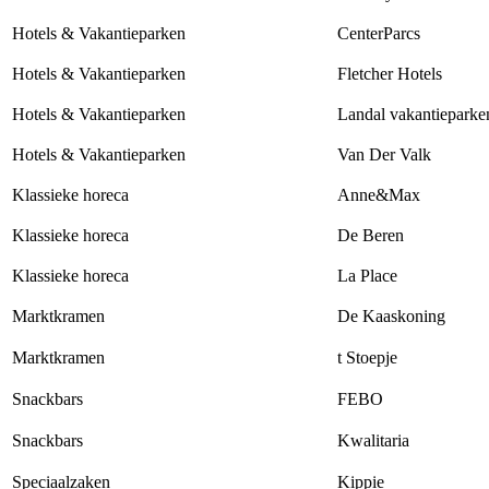
Hotels & Vakantieparken
CenterParcs
Hotels & Vakantieparken
Fletcher Hotels
Hotels & Vakantieparken
Landal vakantieparke
Hotels & Vakantieparken
Van Der Valk
Klassieke horeca
Anne&Max
Klassieke horeca
De Beren
Klassieke horeca
La Place
Marktkramen
De Kaaskoning
Marktkramen
t Stoepje
Snackbars
FEBO
Snackbars
Kwalitaria
Speciaalzaken
Kippie