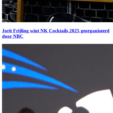
Jorit Frijling wint NK Cocktails 2025 georganiseerd
door NBC