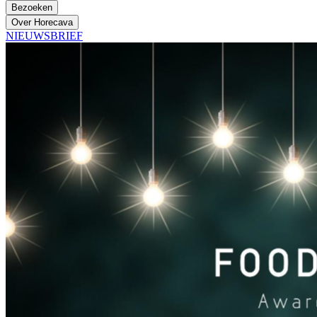
Bezoeken
Over Horecava
NIEUWSBRIEF