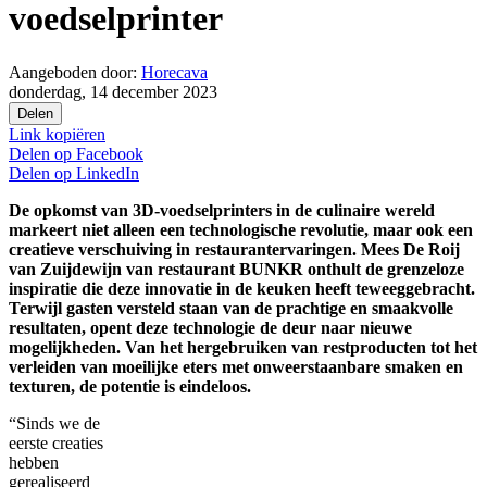
voedselprinter
Aangeboden door:
Horecava
donderdag, 14 december 2023
Delen
Link kopiëren
Delen op
Facebook
Delen op
LinkedIn
De opkomst van 3D-voedselprinters in de culinaire wereld
markeert niet alleen een technologische revolutie, maar ook een
creatieve verschuiving in restaurantervaringen. Mees De Roij
van Zuijdewijn van restaurant BUNKR onthult de grenzeloze
inspiratie die deze innovatie in de keuken heeft teweeggebracht.
Terwijl gasten versteld staan van de prachtige en smaakvolle
resultaten, opent deze technologie de deur naar nieuwe
mogelijkheden. Van het hergebruiken van restproducten tot het
verleiden van moeilijke eters met onweerstaanbare smaken en
texturen, de potentie is eindeloos.
“Sinds we de
eerste creaties
hebben
gerealiseerd