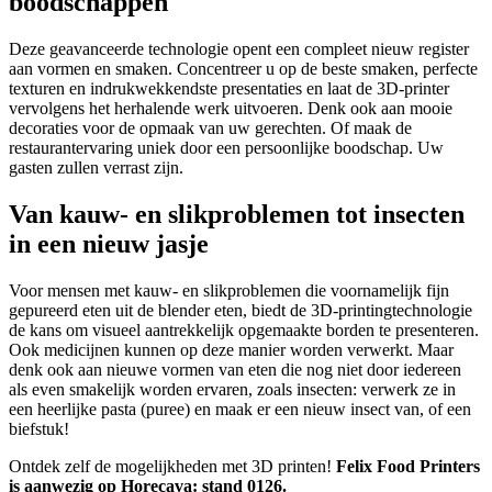
boodschappen
Deze geavanceerde technologie opent een compleet nieuw register
aan vormen en smaken. Concentreer u op de beste smaken, perfecte
texturen en indrukwekkendste presentaties en laat de 3D-printer
vervolgens het herhalende werk uitvoeren. Denk ook aan mooie
decoraties voor de opmaak van uw gerechten. Of maak de
restaurantervaring uniek door een persoonlijke boodschap. Uw
gasten zullen verrast zijn.
Van kauw- en slikproblemen tot insecten
in een nieuw jasje
Voor mensen met kauw- en slikproblemen die voornamelijk fijn
gepureerd eten uit de blender eten, biedt de 3D-printingtechnologie
de kans om visueel aantrekkelijk opgemaakte borden te presenteren.
Ook medicijnen kunnen op deze manier worden verwerkt. Maar
denk ook aan nieuwe vormen van eten die nog niet door iedereen
als even smakelijk worden ervaren, zoals insecten: verwerk ze in
een heerlijke pasta (puree) en maak er een nieuw insect van, of een
biefstuk!
Ontdek zelf de mogelijkheden met 3D printen!
Felix Food Printers
is aanwezig op Horecava: stand 0126.