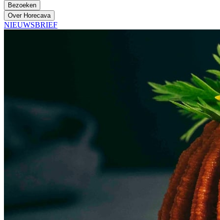
Bezoeken
Over Horecava
NIEUWSBRIEF