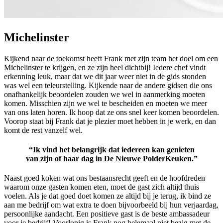
Michelinster
Kijkend naar de toekomst heeft Frank met zijn team het doel om een
Michelinster te krijgen, en ze zijn heel dichtbij! Iedere chef vindt
erkenning leuk, maar dat we dit jaar weer niet in de gids stonden
was wel een teleurstelling. Kijkende naar de andere gidsen die ons
onafhankelijk beoordelen zouden we wel in aanmerking moeten
komen. Misschien zijn we wel te bescheiden en moeten we meer
van ons laten horen. Ik hoop dat ze ons snel keer komen beoordelen.
Voorop staat bij Frank dat je plezier moet hebben in je werk, en dan
komt de rest vanzelf wel.
“Ik vind het belangrijk dat iedereen kan genieten
van zijn of haar dag in De Nieuwe PolderKeuken.”
Naast goed koken wat ons bestaansrecht geeft en de hoofdreden
waarom onze gasten komen eten, moet de gast zich altijd thuis
voelen. Als je dat goed doet komen ze altijd bij je terug, ik bind ze
aan me bedrijf om wat extra te doen bijvoorbeeld bij hun verjaardag,
persoonlijke aandacht. Een positieve gast is de beste ambassadeur
voor je bedrijf! Voorlopig is Frank nog helemaal niet bezig met de