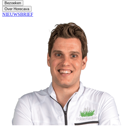
Bezoeken
Over Horecava
NIEUWSBRIEF