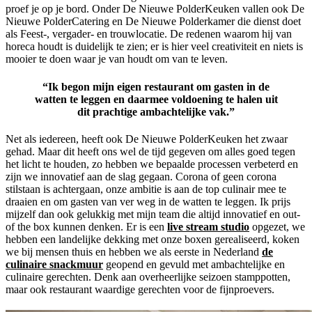
proef je op je bord. Onder De Nieuwe PolderKeuken vallen ook
De
Nieuwe PolderCatering
en
De Nieuwe Polderkamer
die dienst doet
als Feest-, vergader- en trouwlocatie. De redenen waarom hij van
horeca houdt is duidelijk te zien; er is hier veel creativiteit en niets is
mooier te doen waar je van houdt om van te leven.
“Ik begon mijn eigen restaurant om gasten in de
watten te leggen en daarmee voldoening te halen uit
dit prachtige ambachtelijke vak.”
Net als iedereen, heeft ook De Nieuwe PolderKeuken het zwaar
gehad. Maar dit heeft ons wel de tijd gegeven om alles goed tegen
het licht te houden, zo hebben we bepaalde processen verbeterd en
zijn we innovatief aan de slag gegaan. Corona of geen corona
stilstaan is achtergaan, onze ambitie is aan de top culinair mee te
draaien en om gasten van ver weg in de watten te leggen.
Ik prijs
mijzelf dan ook gelukkig met mijn team die altijd innovatief en out-
of the box kunnen denken. Er is een
live stream studio
opgezet, we
hebben een landelijke dekking met onze boxen gerealiseerd, koken
we bij mensen thuis en hebben we als eerste in Nederland
de
culinaire snackmuur
geopend en
gevuld met ambachtelijke en
culinaire gerechten. Denk aan overheerlijke seizoen stamppotten,
maar ook restaurant waardige gerechten voor de fijnproevers.