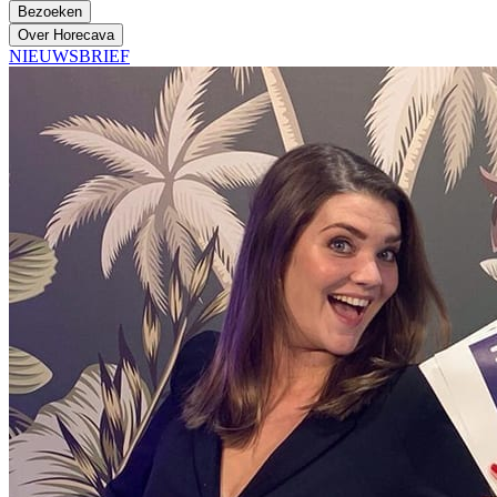
Bezoeken
Over Horecava
NIEUWSBRIEF