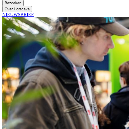
Bezoeken
Over Horecava
NIEUWSBRIEF