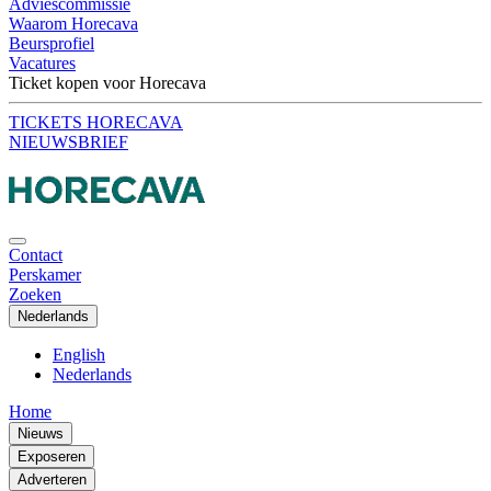
Adviescommissie
Waarom Horecava
Beursprofiel
Vacatures
Ticket kopen voor Horecava
TICKETS HORECAVA
NIEUWSBRIEF
Contact
Perskamer
Zoeken
Nederlands
English
Nederlands
Home
Nieuws
Exposeren
Adverteren