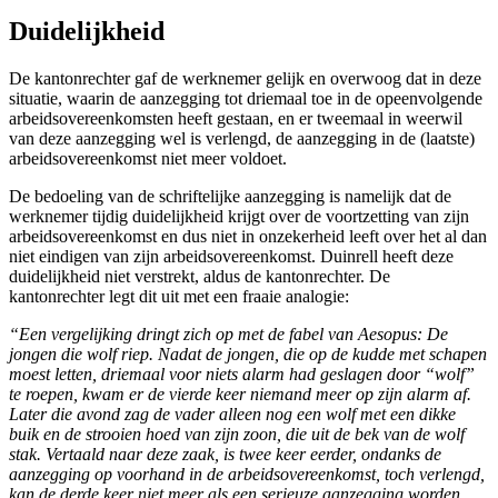
Duidelijkheid
De kantonrechter gaf de werknemer gelijk en overwoog dat in deze
situatie, waarin de aanzegging tot driemaal toe in de opeenvolgende
arbeidsovereenkomsten heeft gestaan, en er tweemaal in weerwil
van deze aanzegging wel is verlengd, de aanzegging in de (laatste)
arbeidsovereenkomst niet meer voldoet.
De bedoeling van de schriftelijke aanzegging is namelijk dat de
werknemer tijdig duidelijkheid krijgt over de voortzetting van zijn
arbeidsovereenkomst en dus niet in onzekerheid leeft over het al dan
niet eindigen van zijn arbeidsovereenkomst. Duinrell heeft deze
duidelijkheid niet verstrekt, aldus de kantonrechter. De
kantonrechter legt dit uit met een fraaie analogie:
“Een vergelijking dringt zich op met de fabel van Aesopus: De
jongen die wolf riep. Nadat de jongen, die op de kudde met schapen
moest letten, driemaal voor niets alarm had geslagen door “wolf”
te roepen, kwam er de vierde keer niemand meer op zijn alarm af.
Later die avond zag de vader alleen nog een wolf met een dikke
buik en de strooien hoed van zijn zoon, die uit de bek van de wolf
stak. Vertaald naar deze zaak, is twee keer eerder, ondanks de
aanzegging op voorhand in de arbeidsovereenkomst, toch verlengd,
kan de derde keer niet meer als een serieuze aanzegging worden