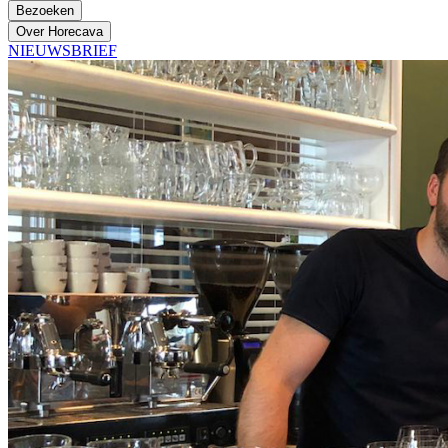
Bezoeken
Over Horecava
NIEUWSBRIEF