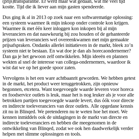
(prijs)transparantie. Er werd maar wat gedaan, wat me veel tijd
kostte. Tijd die ik liever aan mijn gasten spendeerde.
Dus ging ik al in 2013 op zoek naar een softwarematige oplossing:
een systeem waarmee ik mijn inkoop onder controle kon krijgen.
Waarmee ik met één keer inloggen kon inkopen bij al mijn
leveranciers en dat nauwkeurig bij zou houden of de gehanteerde
prijzen van leveranciers wel overeenkwamen met mijn gemaakte
prijsafspraken. Ondanks allerlei initiatieven in de markt, bleek zo’n
systeem niet te bestaan. En wat doe je dan als horecaondernemer?
Dan ga je het gewoon zelf ontwikkelen. Mijn ideeën en plannen
wekten al snel de interesse van collega-ondernemers, waardoor ik
wist dat we op het goede spoor zaten.
Vervolgens is het een ware achtbaanrit geworden. We hebben getest
in de markt, het product weer teruggetrokken, zijn opnieuw
begonnen, etcetera. Want toegevoegde waarde leveren voor horeca
en foodservice outlets is leuk, maar het is nog leuker als je voor alle
betrokken partijen toegevoegde waarde levert, dus óók voor directe
en indirecte toeleveranciers van deze outlets. Alle opgedane kennis
zit nu in Blinqed. We pretenderen nu te weten hoe het moet. We
kennen inmiddels ook de uitdagingen in de markt van directe en
indirecte toeleveranciers en hebben die meegenomen in de
ontwikkeling van Blinqed, zodat we ook hen daadwerkelijk verder
helpen met slimme oplossingen en tools.