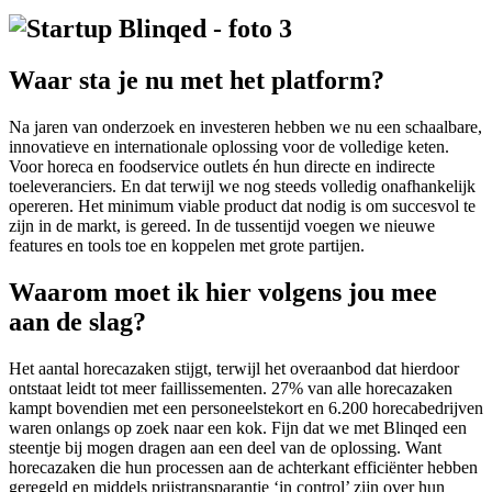
Waar sta je nu met het platform?
Na jaren van onderzoek en investeren hebben we nu een schaalbare,
innovatieve en internationale oplossing voor de volledige keten.
Voor horeca en foodservice outlets én hun directe en indirecte
toeleveranciers. En dat terwijl we nog steeds volledig onafhankelijk
opereren. Het minimum viable product dat nodig is om succesvol te
zijn in de markt, is gereed. In de tussentijd voegen we nieuwe
features en tools toe en koppelen met grote partijen.
Waarom moet ik hier volgens jou mee
aan de slag?
Het aantal horecazaken stijgt, terwijl het overaanbod dat hierdoor
ontstaat leidt tot meer faillissementen. 27% van alle horecazaken
kampt bovendien met een personeelstekort en 6.200 horecabedrijven
waren onlangs op zoek naar een kok. Fijn dat we met Blinqed een
steentje bij mogen dragen aan een deel van de oplossing. Want
horecazaken die hun processen aan de achterkant efficiënter hebben
geregeld en middels prijstransparantie ‘in control’ zijn over hun