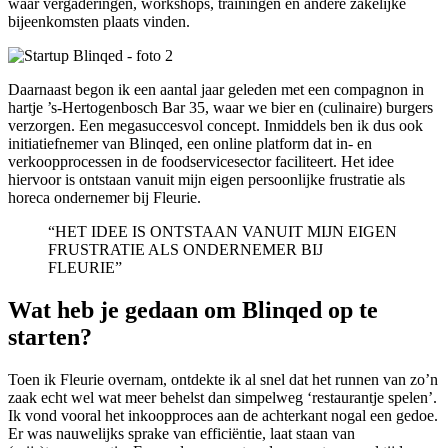
waar vergaderingen, workshops, trainingen en andere zakelijke
bijeenkomsten plaats vinden.
Daarnaast begon ik een aantal jaar geleden met een compagnon in
hartje ’s-Hertogenbosch Bar 35, waar we bier en (culinaire) burgers
verzorgen. Een megasuccesvol concept. Inmiddels ben ik dus ook
initiatiefnemer van Blinqed, een online platform dat in- en
verkoopprocessen in de foodservicesector faciliteert. Het idee
hiervoor is ontstaan vanuit mijn eigen persoonlijke frustratie als
horeca ondernemer bij Fleurie.
“HET IDEE IS ONTSTAAN VANUIT MIJN EIGEN
FRUSTRATIE ALS ONDERNEMER BIJ
FLEURIE”
Wat heb je gedaan om Blinqed op te
starten?
Toen ik Fleurie overnam, ontdekte ik al snel dat het runnen van zo’n
zaak echt wel wat meer behelst dan simpelweg ‘restaurantje spelen’.
Ik vond vooral het inkoopproces aan de achterkant nogal een gedoe.
Er was nauwelijks sprake van efficiëntie, laat staan van