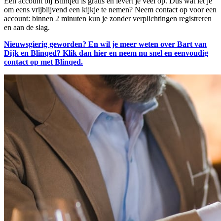
Een account bij Blinqed is gratis en levert je veel op. Dus wat let je
om eens vrijblijvend een kijkje te nemen? Neem contact op voor een
account: binnen 2 minuten kun je zonder verplichtingen registreren
en aan de slag.
Nieuwsgierig geworden? En wil je meer weten over Bart van
Dijk en Blinqed? Klik dan hier en neem nu snel en eenvoudig
contact op met Blinqed.