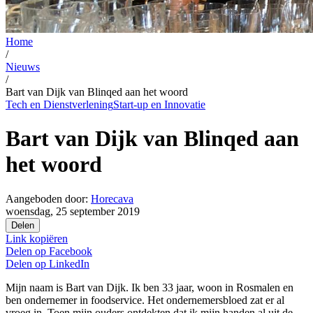
Home
/
Nieuws
/
Bart van Dijk van Blinqed aan het woord
Tech en Dienstverlening
Start-up en Innovatie
Bart van Dijk van Blinqed aan
het woord
Aangeboden door:
Horecava
woensdag, 25 september 2019
Delen
Link kopiëren
Delen op
Facebook
Delen op
LinkedIn
Mijn naam is Bart van Dijk. Ik ben 33 jaar, woon in Rosmalen en
ben ondernemer in foodservice. Het ondernemersbloed zat er al
vroeg in. Toen mijn ouders ontdekten dat ik mijn handen al uit de