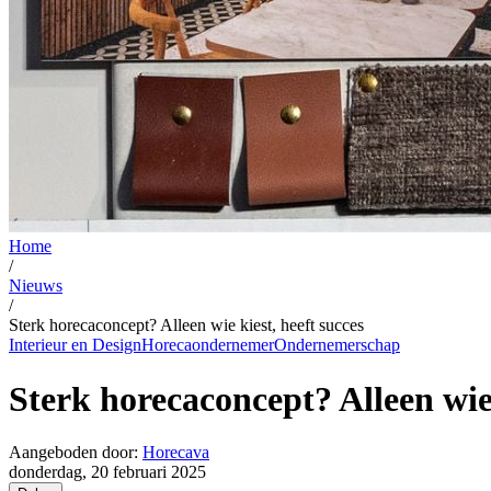
Home
/
Nieuws
/
Sterk horecaconcept? Alleen wie kiest, heeft succes
Interieur en Design
Horecaondernemer
Ondernemerschap
Sterk horecaconcept? Alleen wie 
Aangeboden door:
Horecava
donderdag, 20 februari 2025