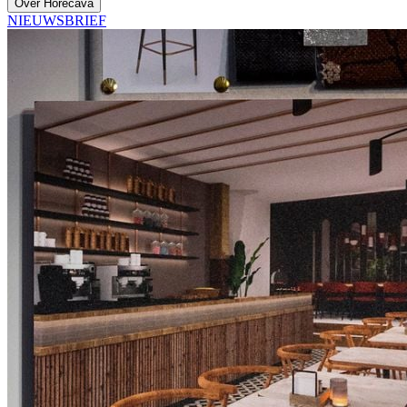
Over Horecava
NIEUWSBRIEF