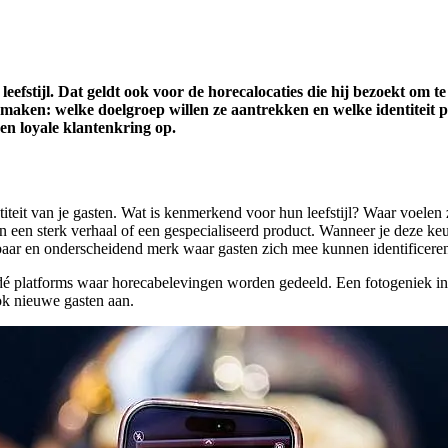
efstijl. Dat geldt ook voor de horecalocaties die hij bezoekt om t
maken: welke doelgroep willen ze aantrekken en welke identiteit 
n loyale klantenkring op.
entiteit van je gasten. Wat is kenmerkend voor hun leefstijl? Waar voele
n sterk verhaal of een gespecialiseerd product. Wanneer je deze keuze 
nbaar en onderscheidend merk waar gasten zich mee kunnen identificere
n dé platforms waar horecabelevingen worden gedeeld. Een fotogeniek in
ook nieuwe gasten aan.