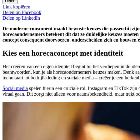
Delen
Link kopiëren
Delen op
Facebook
Delen op
LinkedIn
De moderne consument maakt bewuste keuzes die passen bij zijn le
horecaondernemers betekent dit dat ze duidelijke keuzes moeten 
concept consequent doorvoeren, onderscheiden zich en bouwen ee
Kies een horecaconcept met identiteit
Het creëren van een eigen identiteit begint bij het verdiepen in de id
beantwoorden, kun je als horecaondernemers keuzes maken. Denk aan ee
menukaart tot bedrijfskleding en sociale media – creëer je een herke
Social media
spelen hierin een cruciale rol. Instagram en TikTok zij
viraal gaan. Dit zorgt niet alleen voor naamsbekendheid, maar trekt 