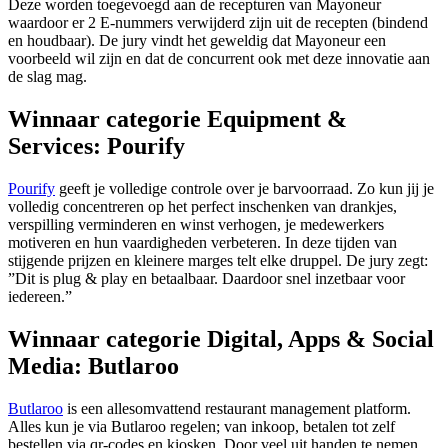
Deze worden toegevoegd aan de recepturen van Mayoneur
waardoor er 2 E-nummers verwijderd zijn uit de recepten (bindend
en houdbaar). De jury vindt het geweldig dat Mayoneur een
voorbeeld wil zijn en dat de concurrent ook met deze innovatie aan
de slag mag.
Winnaar categorie Equipment &
Services: Pourify
Pourify
geeft je volledige controle over je barvoorraad. Zo kun jij je
volledig concentreren op het perfect inschenken van drankjes,
verspilling verminderen en winst verhogen, je medewerkers
motiveren en hun vaardigheden verbeteren. In deze tijden van
stijgende prijzen en kleinere marges telt elke druppel. De jury zegt:
”Dit is plug & play en betaalbaar. Daardoor snel inzetbaar voor
iedereen.”
Winnaar categorie Digital, Apps & Social
Media: Butlaroo
Butlaroo
is een allesomvattend restaurant management platform.
Alles kun je via Butlaroo regelen; van inkoop, betalen tot zelf
bestellen via qr-codes en kiosken. Door veel uit handen te nemen