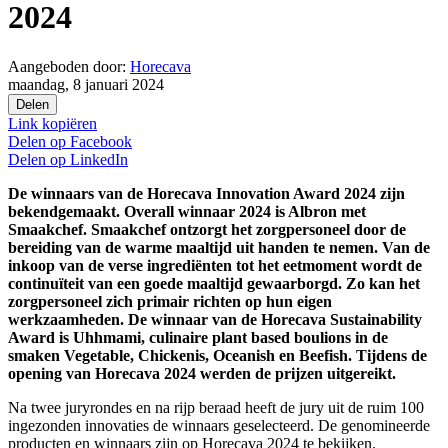
2024
Aangeboden door:
Horecava
maandag, 8 januari 2024
Delen
Link kopiëren
Delen op
Facebook
Delen op
LinkedIn
De winnaars van de Horecava Innovation Award 2024 zijn
bekendgemaakt. Overall winnaar 2024 is Albron met
Smaakchef. Smaakchef ontzorgt het zorgpersoneel door de
bereiding van de warme maaltijd uit handen te nemen. Van de
inkoop van de verse ingrediënten tot het eetmoment wordt de
continuïteit van een goede maaltijd gewaarborgd. Zo kan het
zorgpersoneel zich primair richten op hun eigen
werkzaamheden. De winnaar van de Horecava Sustainability
Award is Uhhmami, culinaire plant based boulions in de
smaken Vegetable, Chickenis, Oceanish en Beefish. Tijdens de
opening van Horecava 2024 werden de prijzen uitgereikt.
Na twee juryrondes en na rijp beraad heeft de jury uit de ruim 100
ingezonden innovaties de winnaars geselecteerd. De genomineerde
producten en winnaars zijn op Horecava 2024 te bekijken.