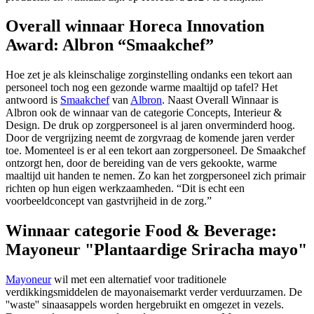
Overall winnaar Horeca Innovation
Award: Albron “Smaakchef”
Hoe zet je als kleinschalige zorginstelling ondanks een tekort aan
personeel toch nog een gezonde warme maaltijd op tafel? Het
antwoord is
Smaakchef
van
Albron
. Naast Overall Winnaar is
Albron ook de winnaar van de categorie Concepts, Interieur &
Design. De druk op zorgpersoneel is al jaren onverminderd hoog.
Door de vergrijzing neemt de zorgvraag de komende jaren verder
toe. Momenteel is er al een tekort aan zorgpersoneel. De Smaakchef
ontzorgt hen, door de bereiding van de vers gekookte, warme
maaltijd uit handen te nemen. Zo kan het zorgpersoneel zich primair
richten op hun eigen werkzaamheden. “Dit is echt een
voorbeeldconcept van gastvrijheid in de zorg.”
Winnaar categorie Food & Beverage:
Mayoneur "Plantaardige Sriracha mayo"
Mayoneur
wil met een alternatief voor traditionele
verdikkingsmiddelen de mayonaisemarkt verder verduurzamen. De
''waste'' sinaasappels worden hergebruikt en omgezet in vezels.