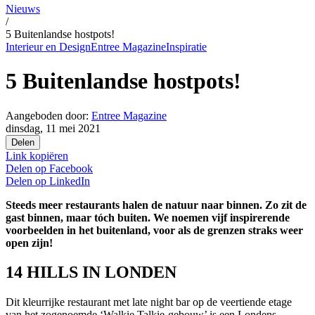
Nieuws
/
5 Buitenlandse hostpots!
Interieur en Design
Entree Magazine
Inspiratie
5 Buitenlandse hostpots!
Aangeboden door:
Entree Magazine
dinsdag, 11 mei 2021
Delen
Link kopiëren
Delen op
Facebook
Delen op
LinkedIn
Steeds meer restaurants halen de natuur naar binnen. Zo zit de
gast binnen, maar tóch buiten. We noemen vijf inspirerende
voorbeelden in het buitenland, voor als de grenzen straks weer
open zijn!
14 HILLS IN LONDEN
Dit kleurrijke restaurant met late night bar op de veertiende etage
van het zogenoemde ‘Walkie Talkie-gebouw’ is een Londens