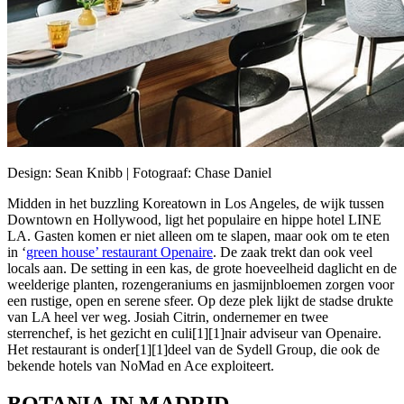
Design: Sean Knibb | Fotograaf: Chase Daniel
Midden in het buzzling Koreatown in Los Angeles, de wijk tussen
Downtown en Hollywood, ligt het populaire en hippe hotel LINE
LA. Gasten komen er niet alleen om te slapen, maar ook om te eten
in ‘
green house’ restaurant Openaire
. De zaak trekt dan ook veel
locals aan. De setting in een kas, de grote hoeveelheid daglicht en de
weelderige planten, rozengeraniums en jasmijnbloemen zorgen voor
een rustige, open en serene sfeer. Op deze plek lijkt de stadse drukte
van LA heel ver weg. Josiah Citrin, ondernemer en twee
sterrenchef, is het gezicht en culi[1][1]nair adviseur van Openaire.
Het restaurant is onder[1][1]deel van de Sydell Group, die ook de
bekende hotels van NoMad en Ace exploiteert.
BOTANIA IN MADRID