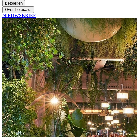
Bezoeken
Over Horecava
NIEUWSBRIEF