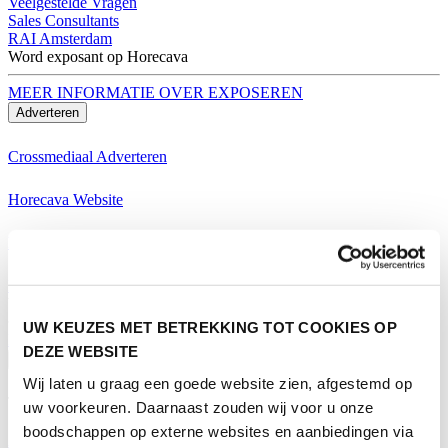
Veelgestelde Vragen
Sales Consultants
RAI Amsterdam
Word exposant op Horecava
MEER INFORMATIE OVER EXPOSEREN
Adverteren
Crossmediaal Adverteren
Horecava Website
Horecava Nieuwsbrief
Horecava Social Media
Word exposant op Horecava
UW KEUZES MET BETREKKING TOT COOKIES OP
MEER INFORMATIE OVER EXPOSEREN
DEZE WEBSITE
Bezoeken
Wij laten u graag een goede website zien, afgestemd op
Thema's Horecava
uw voorkeuren. Daarnaast zouden wij voor u onze
boodschappen op externe websites en aanbiedingen via
Alle Thema's