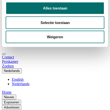
Adviescommissie
Waarom Horecava
Alles toestaan
Beursprofiel
Vacatures
Ticket kopen voor Horecava
Selectie toestaan
TICKETS HORECAVA
NIEUWSBRIEF
Weigeren
Contact
Perskamer
Zoeken
Nederlands
English
Nederlands
Home
Nieuws
Exposeren
Adverteren