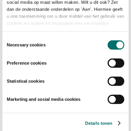
social media op maat willen maken. Wilt u dit ook? Zet
dan de onderstaande onderdelen op 'Aan'. Hiermee geeft
Programma
u ons toestemming om u door middel van het gebruik van
Terugblik
cookies en andere technologieën een persoonlijke
Activiteiten
ervaring te bieden.
Exposantenlijst
Plattegrond
Toestemmingsselectie
Programma
Necessary cookies
Bezoekersinformatie
Preference cookies
Tickets
Bezoekersinformatie
Bereikbaarheid Horecava
Statistical cookies
Veelgestelde Vragen
Ticket kopen voor Horecava
TICKETS HORECAVA
Marketing and social media cookies
Over Horecava
Over Horecava
Details tonen
Contact