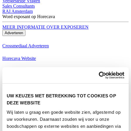
Veelgestelde Vragen
Sales Consultants
RAI Amsterdam
Word exposant op Horecava
MEER INFORMATIE OVER EXPOSEREN
Adverteren
Crossmediaal Adverteren
Horecava Website
Horecava Nieuwsbrief
Horecava Social Media
Word exposant op Horecava
UW KEUZES MET BETREKKING TOT COOKIES OP
MEER INFORMATIE OVER EXPOSEREN
DEZE WEBSITE
Bezoeken
Wij laten u graag een goede website zien, afgestemd op
Thema's Horecava
uw voorkeuren. Daarnaast zouden wij voor u onze
boodschappen op externe websites en aanbiedingen via
Alle Thema's