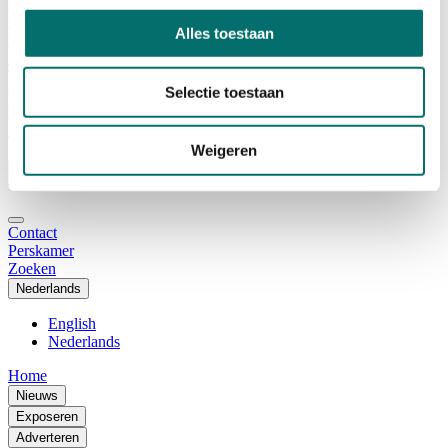
Adviescommissie
Waarom Horecava
Alles toestaan
Beursprofiel
Vacatures
Ticket kopen voor Horecava
Selectie toestaan
TICKETS HORECAVA
NIEUWSBRIEF
Weigeren
Contact
Perskamer
Zoeken
Nederlands
English
Nederlands
Home
Nieuws
Exposeren
Adverteren