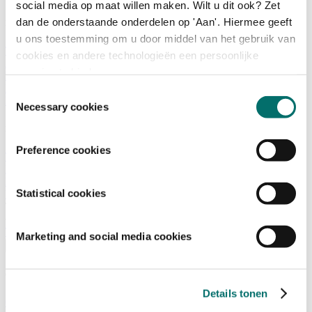
social media op maat willen maken. Wilt u dit ook? Zet
dan de onderstaande onderdelen op 'Aan'. Hiermee geeft
Programma
u ons toestemming om u door middel van het gebruik van
Terugblik
cookies en andere technologieën een persoonlijke
Activiteiten
ervaring te bieden.
Exposantenlijst
Plattegrond
Toestemmingsselectie
Programma
Necessary cookies
Bezoekersinformatie
Preference cookies
Tickets
Bezoekersinformatie
Bereikbaarheid Horecava
Statistical cookies
Veelgestelde Vragen
Ticket kopen voor Horecava
TICKETS HORECAVA
Marketing and social media cookies
Over Horecava
Over Horecava
Details tonen
Contact