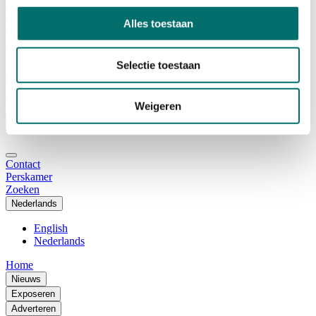
Adviescommissie
Waarom Horecava
Alles toestaan
Beursprofiel
Vacatures
Ticket kopen voor Horecava
Selectie toestaan
TICKETS HORECAVA
NIEUWSBRIEF
Weigeren
Contact
Perskamer
Zoeken
Nederlands
English
Nederlands
Home
Nieuws
Exposeren
Adverteren