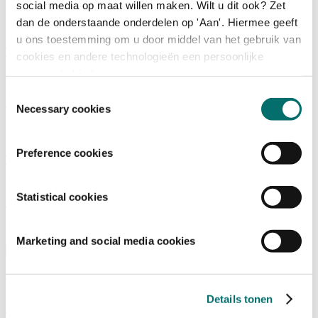
social media op maat willen maken. Wilt u dit ook? Zet
dan de onderstaande onderdelen op 'Aan'. Hiermee geeft
Programma
u ons toestemming om u door middel van het gebruik van
Terugblik
cookies en andere technologieën een persoonlijke
Activiteiten
ervaring te bieden.
Exposantenlijst
Plattegrond
Toestemmingsselectie
Programma
Necessary cookies
Bezoekersinformatie
Preference cookies
Tickets
Bezoekersinformatie
Bereikbaarheid Horecava
Statistical cookies
Veelgestelde Vragen
Ticket kopen voor Horecava
TICKETS HORECAVA
Marketing and social media cookies
Over Horecava
Over Horecava
Details tonen
Contact