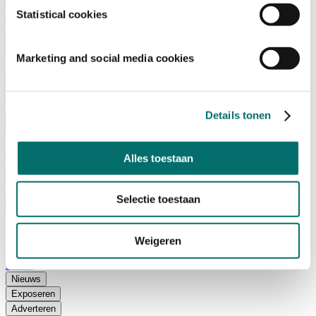
Adviescommissie
Statistical cookies
Waarom Horecava
Beursprofiel
Vacatures
Ticket kopen voor Horecava
Marketing and social media cookies
TICKETS HORECAVA
NIEUWSBRIEF
Details tonen
Alles toestaan
Contact
Perskamer
Zoeken
Selectie toestaan
Nederlands
English
Weigeren
Nederlands
Home
Nieuws
Exposeren
Adverteren