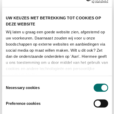
Programma
UW KEUZES MET BETREKKING TOT COOKIES OP
Terugblik
Activiteiten
DEZE WEBSITE
Exposantenlijst
Wij laten u graag een goede website zien, afgestemd op
Plattegrond
Programma
uw voorkeuren. Daarnaast zouden wij voor u onze
boodschappen op externe websites en aanbiedingen via
Bezoekersinformatie
social media op maat willen maken. Wilt u dit ook? Zet
dan de onderstaande onderdelen op 'Aan'. Hiermee geeft
Tickets
Bezoekersinformatie
u ons toestemming om u door middel van het gebruik van
Bereikbaarheid Horecava
cookies en andere technologieën een persoonlijke
Veelgestelde Vragen
ervaring te bieden.
Ticket kopen voor Horecava
Toestemmingsselectie
TICKETS HORECAVA
Necessary cookies
Over Horecava
Over Horecava
Preference cookies
Contact