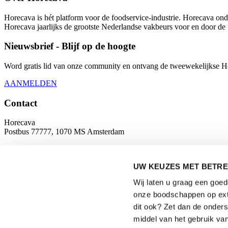
Horecava is hét platform voor de foodservice-industrie. Horecava onde
Horecava jaarlijks de grootste Nederlandse vakbeurs voor en door de 
Nieuwsbrief - Blijf op de hoogte
Word gratis lid van onze community en ontvang de tweewekelijkse Hore
AANMELDEN
Contact
Horecava
Postbus 77777, 1070 MS Amsterdam
Europaplein 24, 1078 GZ Amsterdam
UW KEUZES MET BETRE
horecava@rai.nl
Wij laten u graag een goe
Georganiseerd door
onze boodschappen op exte
dit ook? Zet dan de onder
middel van het gebruik van