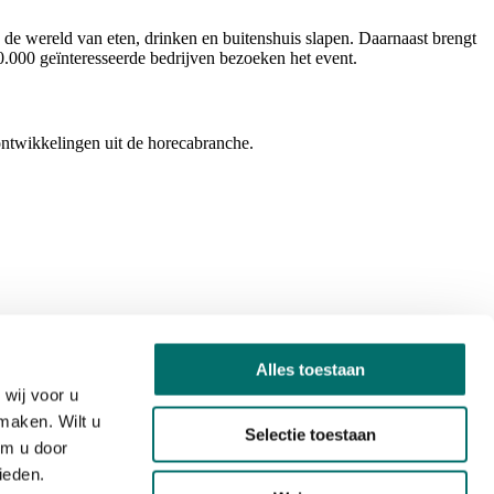
 de wereld van eten, drinken en buitenshuis slapen. Daarnaast brengt
0.000 geïnteresseerde bedrijven bezoeken het event.
ontwikkelingen uit de horecabranche.
Alles toestaan
wij voor u
maken. Wilt u
Selectie toestaan
om u door
ieden.