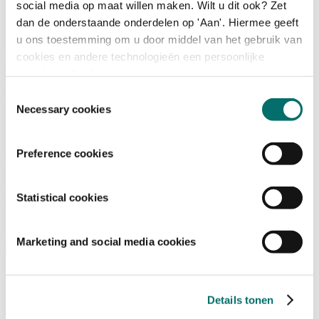
social media op maat willen maken. Wilt u dit ook? Zet
dan de onderstaande onderdelen op 'Aan'. Hiermee geeft
Programma
u ons toestemming om u door middel van het gebruik van
Terugblik
cookies en andere technologieën een persoonlijke
Activiteiten
ervaring te bieden.
Exposantenlijst
Plattegrond
Toestemmingsselectie
Programma
Necessary cookies
Bezoekersinformatie
Preference cookies
Tickets
Bezoekersinformatie
Bereikbaarheid Horecava
Statistical cookies
Veelgestelde Vragen
Ticket kopen voor Horecava
TICKETS HORECAVA
Marketing and social media cookies
Over Horecava
Over Horecava
Details tonen
Contact