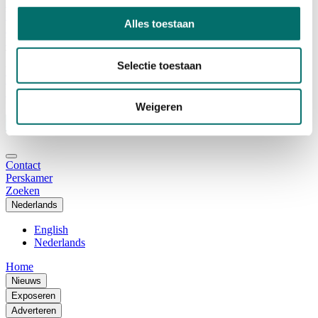
Adviescommissie
Waarom Horecava
Alles toestaan
Beursprofiel
Vacatures
Ticket kopen voor Horecava
Selectie toestaan
TICKETS HORECAVA
NIEUWSBRIEF
Weigeren
Contact
Perskamer
Zoeken
Nederlands
English
Nederlands
Home
Nieuws
Exposeren
Adverteren