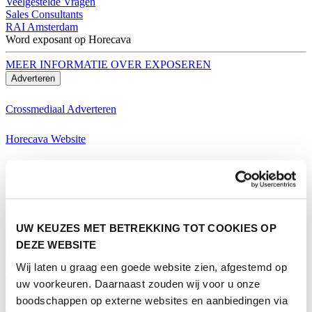
Veelgestelde Vragen
Sales Consultants
RAI Amsterdam
Word exposant op Horecava
MEER INFORMATIE OVER EXPOSEREN
Adverteren
Crossmediaal Adverteren
Horecava Website
Horecava Nieuwsbrief
Horecava Social Media
Word exposant op Horecava
UW KEUZES MET BETREKKING TOT COOKIES OP
MEER INFORMATIE OVER EXPOSEREN
DEZE WEBSITE
Bezoeken
Wij laten u graag een goede website zien, afgestemd op
Thema's Horecava
uw voorkeuren. Daarnaast zouden wij voor u onze
boodschappen op externe websites en aanbiedingen via
Alle Thema's