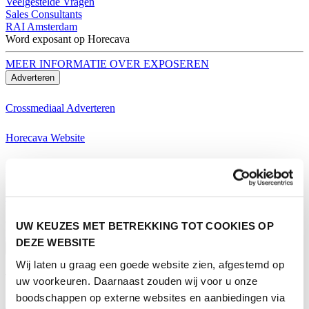
Veelgestelde Vragen
Sales Consultants
RAI Amsterdam
Word exposant op Horecava
MEER INFORMATIE OVER EXPOSEREN
Adverteren
Crossmediaal Adverteren
Horecava Website
Horecava Nieuwsbrief
Horecava Social Media
Word exposant op Horecava
UW KEUZES MET BETREKKING TOT COOKIES OP
MEER INFORMATIE OVER EXPOSEREN
DEZE WEBSITE
Bezoeken
Wij laten u graag een goede website zien, afgestemd op
Thema's Horecava
uw voorkeuren. Daarnaast zouden wij voor u onze
boodschappen op externe websites en aanbiedingen via
Alle Thema's