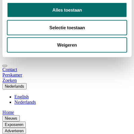
Adviescommissie
Waarom Horecava
Alles toestaan
Beursprofiel
Vacatures
Ticket kopen voor Horecava
Selectie toestaan
TICKETS HORECAVA
NIEUWSBRIEF
Weigeren
Contact
Perskamer
Zoeken
Nederlands
English
Nederlands
Home
Nieuws
Exposeren
Adverteren