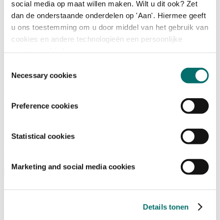
social media op maat willen maken. Wilt u dit ook? Zet
dan de onderstaande onderdelen op 'Aan'. Hiermee geeft
Programma
u ons toestemming om u door middel van het gebruik van
Terugblik
cookies en andere technologieën een persoonlijke
Activiteiten
ervaring te bieden.
Exposantenlijst
Plattegrond
Toestemmingsselectie
Programma
Necessary cookies
Bezoekersinformatie
Preference cookies
Tickets
Bezoekersinformatie
Bereikbaarheid Horecava
Statistical cookies
Veelgestelde Vragen
Ticket kopen voor Horecava
TICKETS HORECAVA
Marketing and social media cookies
Over Horecava
Over Horecava
Details tonen
Contact