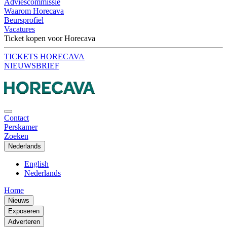
Adviescommissie
Waarom Horecava
Beursprofiel
Vacatures
Ticket kopen voor Horecava
TICKETS HORECAVA
NIEUWSBRIEF
Contact
Perskamer
Zoeken
Nederlands
English
Nederlands
Home
Nieuws
Exposeren
Adverteren