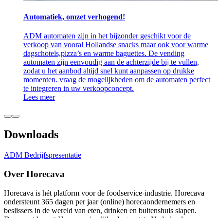
Automatiek, omzet verhogend!
ADM automaten zijn in het bijzonder geschikt voor de
verkoop van vooral Hollandse snacks maar ook voor warme
dagschotels,pizza’s en warme baguettes. De vending
automaten zijn eenvoudig aan de achterzijde bij te vullen,
zodat u het aanbod altijd snel kunt aanpassen op drukke
momenten. vraag de mogelijkheden om de automaten perfect
te integreren in uw verkoopconcept.
Lees meer
Downloads
ADM Bedrijfspresentatie
Over Horecava
Horecava is hét platform voor de foodservice-industrie. Horecava
ondersteunt 365 dagen per jaar (online) horecaondernemers en
beslissers in de wereld van eten, drinken en buitenshuis slapen.