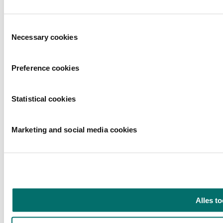
Toestemmingsselectie
Necessary cookies
Privacyverklaring
|
Gebruiksvoorwaarden
Preference cookies
|
Exposanten waarschuwing
|
Statistical cookies
Cookieverklaring
2026
© Copyright
Marketing and social media cookies
Alles t