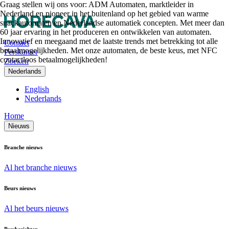
Graag stellen wij ons voor: ADM Automaten, marktleider in
Nederland en pioneer in het buitenland op het gebied van warme
snackautomaten en Nederlandse automatiek concepten. Met meer dan
60 jaar ervaring in het produceren en ontwikkelen van automaten.
Innovatief en meegaand met de laatste trends met betrekking tot alle
Contact
betaalmogelijkheden. Met onze automaten, de beste keus, met NFC
Perskamer
contactloos betaalmogelijkheden!
Zoeken
Nederlands
English
Nederlands
Home
Nieuws
Branche nieuws
Al het branche nieuws
Beurs nieuws
Al het beurs nieuws
Persberichten