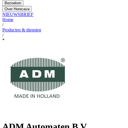
Bezoeken
Over Horecava
NIEUWSBRIEF
Home
/
Producten & diensten
/
*
ADM Automaten B.V.