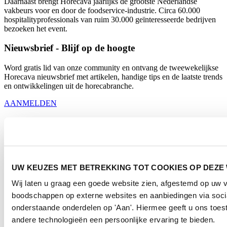
Daarnaast brengt Horecava jaarlijks de grootste Nederlandse
vakbeurs voor en door de foodservice-industrie. Circa 60.000
hospitalityprofessionals van ruim 30.000 geïnteresseerde bedrijven
bezoeken het event.
Nieuwsbrief - Blijf op de hoogte
Word gratis lid van onze community en ontvang de tweewekelijkse
Horecava nieuwsbrief met artikelen, handige tips en de laatste trends
en ontwikkelingen uit de horecabranche.
AANMELDEN
Contact
Horecava
Postbus 77777, 1070 MS Amsterdam
UW KEUZES MET BETREKKING TOT COOKIES OP DEZE
Europaplein 24, 1078 GZ Amsterdam
Wij laten u graag een goede website zien, afgestemd op uw 
horecava@rai.nl
boodschappen op externe websites en aanbiedingen via socia
Georganiseerd door
onderstaande onderdelen op 'Aan'. Hiermee geeft u ons toe
andere technologieën een persoonlijke ervaring te bieden.