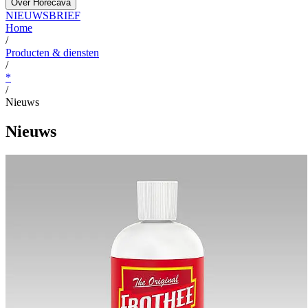
Over Horecava
NIEUWSBRIEF
Home
/
Producten & diensten
/
*
/
Nieuws
Nieuws