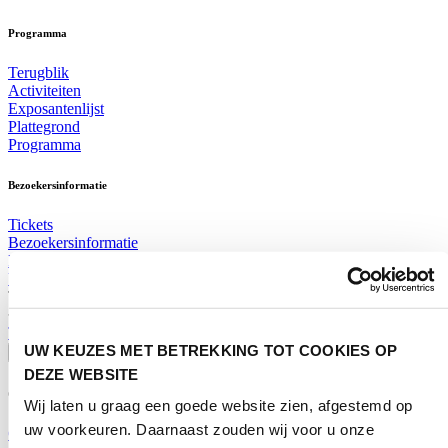
Programma
Terugblik
Activiteiten
Exposantenlijst
Plattegrond
Programma
Bezoekersinformatie
Tickets
Bezoekersinformatie
Bereikbaarheid Horecava
Veelgestelde Vragen
Ticket kopen voor Horecava
TICKETS HORECAVA
UW KEUZES MET BETREKKING TOT COOKIES OP
Over Horecava
DEZE WEBSITE
Over Horecava
Wij laten u graag een goede website zien, afgestemd op
uw voorkeuren. Daarnaast zouden wij voor u onze
Contact