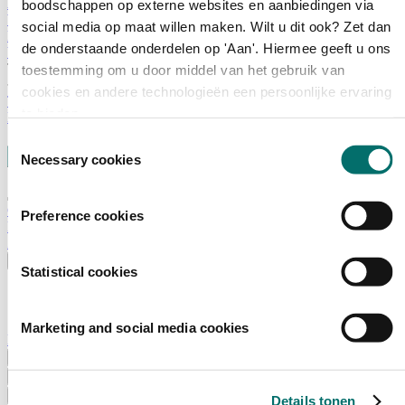
Adviescommissie
boodschappen op externe websites en aanbiedingen via
Waarom Horecava
social media op maat willen maken. Wilt u dit ook? Zet dan
Beursprofiel
de onderstaande onderdelen op 'Aan'. Hiermee geeft u ons
Vacatures
Ticket kopen voor Horecava
toestemming om u door middel van het gebruik van
cookies en andere technologieën een persoonlijke ervaring
TICKETS HORECAVA
te bieden.
NIEUWSBRIEF
Toestemmingsselectie
Necessary cookies
Contact
Preference cookies
Perskamer
Zoeken
Nederlands
Statistical cookies
English
Nederlands
Marketing and social media cookies
Home
Nieuws
Exposeren
Adverteren
Details tonen