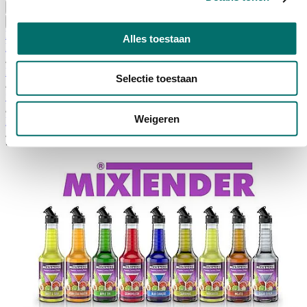
Bezoeken
Over Horecava
NIEUWSBRIEF
Alles toestaan
Home
/
Producten & diensten
Selectie toestaan
/
*
/
Weigeren
Nieuws
/
*